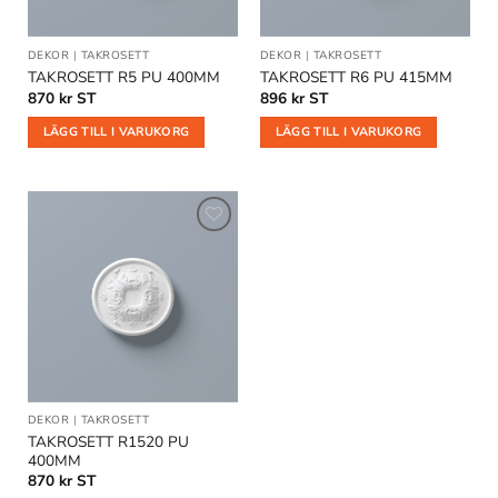
DEKOR
|
TAKROSETT
DEKOR
|
TAKROSETT
TAKROSETT R5 PU 400MM
TAKROSETT R6 PU 415MM
870
kr
ST
896
kr
ST
LÄGG TILL I VARUKORG
LÄGG TILL I VARUKORG
Lägg till
i
önskelistan
DEKOR
|
TAKROSETT
TAKROSETT R1520 PU
400MM
870
kr
ST