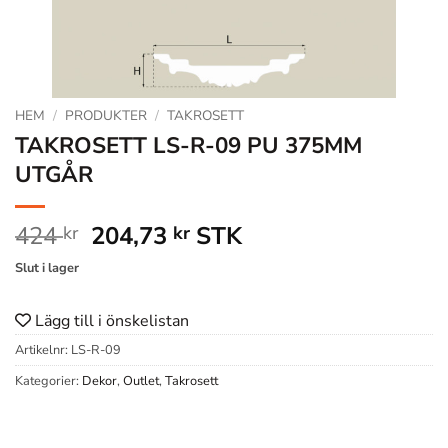
HEM
/
PRODUKTER
/
TAKROSETT
TAKROSETT LS-R-09 PU 375MM
UTGÅR
Det
Det
424
204,73
STK
kr
kr
ursprungliga
nuvarande
Slut i lager
priset
priset
var:
är:
Lägg till i önskelistan
424 kr.
204,73 kr.
Artikelnr:
LS-R-09
Kategorier:
Dekor
,
Outlet
,
Takrosett