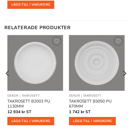
LÄGG TILL I VARUKORG
RELATERADE PRODUKTER
Lägg till
Lägg till
i
i
önskelistan
önskelistan
DEKOR
|
TAKROSETT
DEKOR
|
TAKROSETT
TAKROSETT B2003 PU
TAKROSETT B3050 PU
1130MM
670MM
12 934
kr
ST
1 742
kr
ST
LÄGG TILL I VARUKORG
LÄGG TILL I VARUKORG