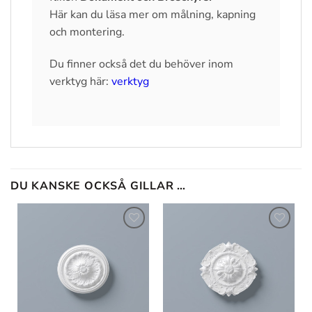
Här kan du läsa mer om målning, kapning
och montering.
Du finner också det du behöver inom
verktyg här:
verktyg
DU KANSKE OCKSÅ GILLAR …
Lägg till
Lägg till
i
i
önskelistan
önskelistan