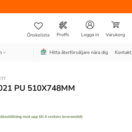
Varukorg
Proffs
Logga in
Önskelista
n
Hitta återförsäljare nära dig
Kontakt
ETT
021 PU 510X748MM
stbeställning med upp till 4 veckors leveranstid)
748MM mängd