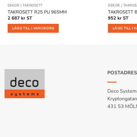
DEKOR
|
TAKROSETT
DEKOR
|
TAKROS
TAKROSETT R25 PU 965MM
TAKROSETT 
2 687
kr
ST
952
kr
ST
LÄGG TILL I VARUKORG
LÄGG TILL I
POSTADRES
Deco System
Kryptongata
431 53 MÖ