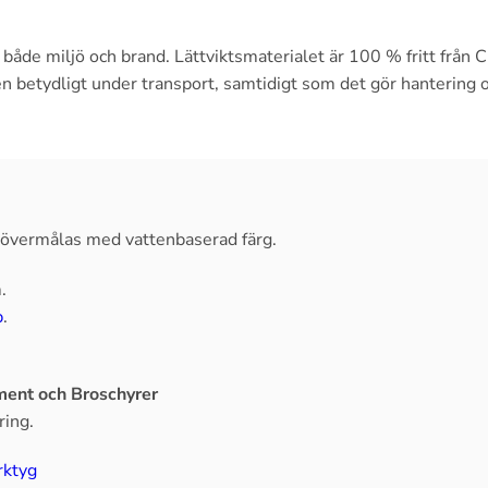
l både miljö och brand. Lättviktsmaterialet är 100 % fritt från
en betydligt under transport, samtidigt som det gör hantering 
, övermålas med vattenbaserad färg.
.
p
.
ent och Broschyrer
ring.
rktyg