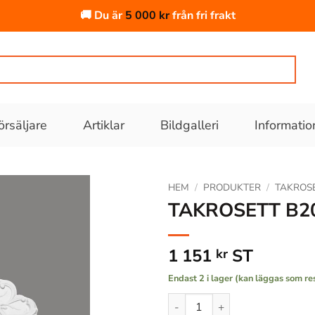
🚚 Du är
5 000
kr
från fri frakt
örsäljare
Artiklar
Bildgalleri
Informatio
HEM
/
PRODUKTER
/
TAKROS
TAKROSETT B2
Lägg till
i
1 151
ST
kr
önskelistan
Endast 2 i lager (kan läggas som re
TAKROSETT B2021 PU 510X