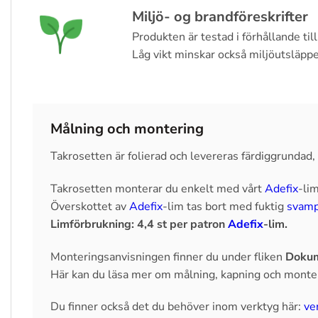
Miljö- og brandföreskrifter
Produkten är testad i förhållande til
Låg vikt minskar också miljöutsläpp
Målning och montering
Takrosetten är folierad och levereras färdiggrundad
Takrosetten monterar du enkelt med vårt
Adefix
-lim
Överskottet av
Adefix
-lim tas bort med fuktig
svam
Limförbrukning: 4,4 st per patron
Adefix
-lim.
Monteringsanvisningen finner du under fliken
Dokum
Här kan du läsa mer om målning, kapning och monte
Du finner också det du behöver inom verktyg här:
ve