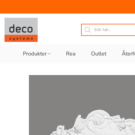
Skip
to
Produktsökning
content
Produkter
Rea
Outlet
Återf