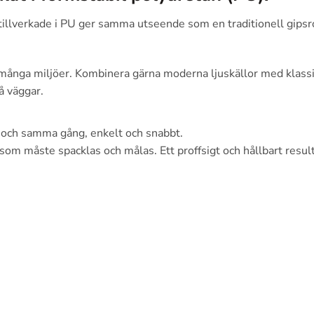
er tillverkade i PU ger samma utseende som en traditionell gip
i många miljöer. Kombinera gärna moderna ljuskällor med klassi
å väggar.
 och samma gång, enkelt och snabbt.
som måste spacklas och målas. Ett proffsigt och hållbart resul