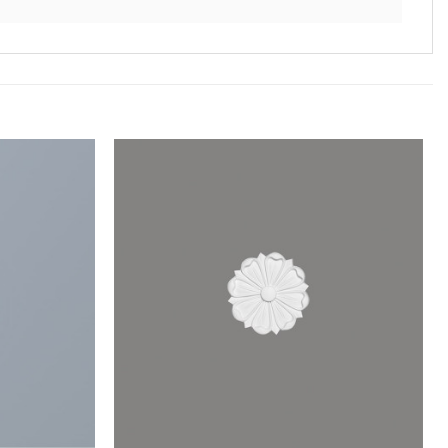
Lägg till
Lägg till
i
i
önskelistan
önskelistan