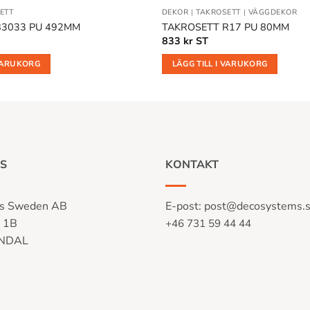
ETT
DEKOR
|
TAKROSETT
|
VÄGGDEKOR
B3033 PU 492MM
TAKROSETT R17 PU 80MM
833
kr
ST
 VARUKORG
LÄGG TILL I VARUKORG
S
KONTAKT
s Sweden AB
E-post:
post@decosystems.
n 1B
+46 731 59 44 44
LNDAL