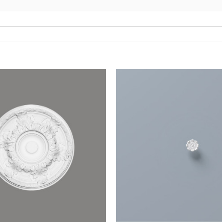
Lägg till
i
önskelistan