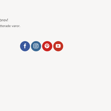
brev!
tterade varor.