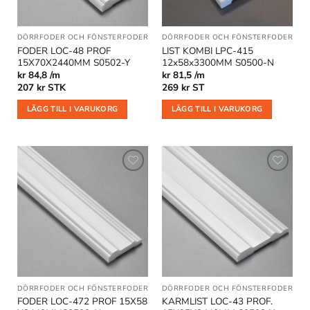
DÖRRFODER OCH FÖNSTERFODER
DÖRRFODER OCH FÖNSTERFODER
|
GO
FODER LOC-48 PROF
LIST KOMBI LPC-415
15X70X2440MM S0502-Y
12x58x3300MM S0500-N
kr 84,8 /m
kr 81,5 /m
207
kr
STK
269
kr
ST
LÄGG TILL I VARUKORG
LÄGG TILL I VARUKORG
Lägg till
Lägg till
i
i
önskelistan
önskelistan
DÖRRFODER OCH FÖNSTERFODER
DÖRRFODER OCH FÖNSTERFODER
FODER LOC-472 PROF 15X58
KARMLIST LOC-43 PROF.