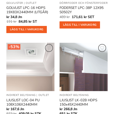
GOLVLISTER
|
OUTLET
DÖRRFODER OCH FÖNSTERFODER
|
RE
GOLVLIST LPC-16 HDPS
FODERSET LPC-38P 12X95
19X83X2440MM (UTGÅR)
S0502Y
Det
Det
kr 34,8 /m
489
kr
171,61
kr
SET
ursprungliga
nuvarande
Det
Det
191
kr
84,85
kr
ST
priset
priset
ursprungliga
nuvarande
LÄGG TILL I VARUKORG
var:
är:
priset
priset
LÄGG TILL I VARUKORG
489 kr.
171,61 kr.
var:
är:
191 kr.
84,85 kr.
-53%
Lägg till
Lägg till
i
i
önskelistan
önskelistan
INDIREKT BELYSNING
|
OUTLET
INDIREKT BELYSNING
LJUSLIST LOC-04 PU
LJUSLIST LK-02B HDPS
108X106X2440MM
150x45X2440MM
kr 167,6 /m
kr 266,8 /m
Det
Det
873
kr
409,05
kr
STK
651
kr
STK