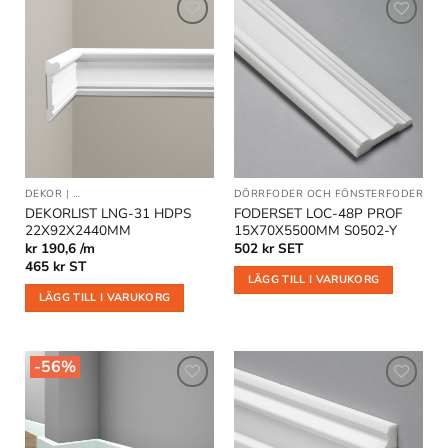
Lägg till
Lägg till
i
i
önskelistan
önskelistan
DEKOR
|
DEKORLIST OCH VÄGGLISTER
|
DÖRRFODER OCH FÖNSTERFODER
DÖRRFODER OCH FÖNSTERFODER
DEKORLIST LNG-31 HDPS
FODERSET LOC-48P PROF
22X92X2440MM
15X70X5500MM S0502-Y
kr 190,6 /m
502
kr
SET
465
kr
ST
LÄGG TILL I VARUKORG
LÄGG TILL I VARUKORG
-56%
Lägg till
Lägg till
i
i