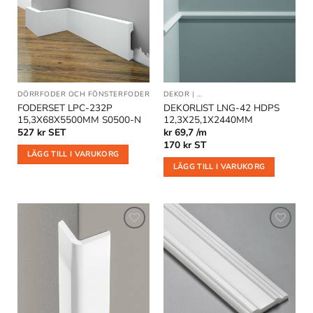
i
i
önskelistan
önskelistan
DÖRRFODER OCH FÖNSTERFODER
DEKOR
|
DEKORLIST OCH VÄGGLISTER
FODERSET LPC-232P
DEKORLIST LNG-42 HDPS
15,3X68X5500MM S0500-N
12,3X25,1X2440MM
527
kr
SET
kr 69,7 /m
170
kr
ST
LÄGG TILL I VARUKORG
LÄGG TILL I VARUKORG
Lägg till
Lägg till
i
i
önskelistan
önskelistan