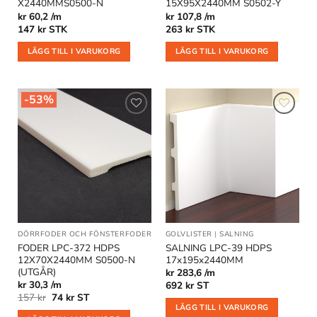
X2440MMS0500-N
15X95X2440MM S0502-Y
kr 60,2 /m
kr 107,8 /m
147
kr
STK
263
kr
STK
LÄGG TILL I VARUKORG
LÄGG TILL I VARUKORG
-53%
Lägg till
Lägg till
i
i
önskelistan
önskelistan
DÖRRFODER OCH FÖNSTERFODER
|
OUTLET
GOLVLISTER
|
SALNING
FODER LPC-372 HDPS
SALNING LPC-39 HDPS
12X70X2440MM S0500-N
17x195x2440MM
(UTGÅR)
kr 283,6 /m
kr 30,3 /m
692
kr
ST
Det
Det
157
kr
74
kr
ST
ursprungliga
nuvarande
LÄGG TILL I VARUKORG
priset
priset