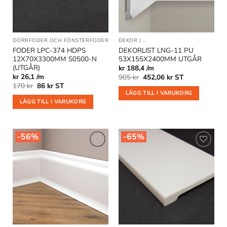
DÖRRFODER OCH FÖNSTERFODER
|
OUTLET
DEKOR
|
DEKORLIST OCH VÄGGLISTER
FODER LPC-374 HDPS
DEKORLIST LNG-11 PU
12X70X3300MM S0500-N
53X155X2400MM UTGÅR
(UTGÅR)
kr 188,4 /m
kr 26,1 /m
Det
Det
905
kr
452,06
kr
ST
ursprungliga
nuvarande
Det
Det
170
kr
86
kr
ST
priset
priset
ursprungliga
nuvarande
LÄGG TILL I VARUKORG
var:
är:
priset
priset
LÄGG TILL I VARUKORG
905 kr.
452,06 kr.
var:
är:
170 kr.
86 kr.
-56%
-65%
Lägg till
Lägg till
i
i
önskelistan
önskelistan