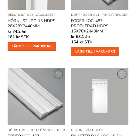
DEKORLIST OCH VÄGGLISTER
DÖRRFODER OCH FÖNSTERFODER
HÖRNLIST LPC-13 HDPS
FODER LOC-487
28X28X2440MM
PROFILERAD HDPS
15X70X2440MM
kr 74,2 /m
kr 63,1 /m
181
kr
STK
154
kr
STK
LÄGG TILL I VARUKORG
LÄGG TILL I VARUKORG
Lägg till
Lägg till
i
i
önskelistan
önskelistan
DÖRRFODER OCH FÖNSTERFODER
DEKOR
|
VÄGGDEKOR