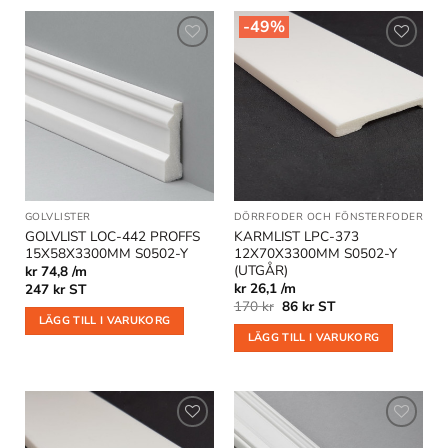
-49%
Lägg till
Lägg till
i
i
önskelistan
önskelistan
GOLVLISTER
DÖRRFODER OCH FÖNSTERFODER
|
OU
GOLVLIST LOC-442 PROFFS
KARMLIST LPC-373
15X58X3300MM S0502-Y
12X70X3300MM S0502-Y
(UTGÅR)
kr 74,8 /m
kr 26,1 /m
247
kr
ST
Det
Det
170
kr
86
kr
ST
ursprungliga
nuvarande
LÄGG TILL I VARUKORG
priset
priset
LÄGG TILL I VARUKORG
var:
är:
170 kr.
86 kr.