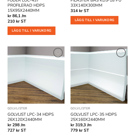
FODER LOC-437
PILASTER BAS KDS-18 PU
PROFILERAD HDPS
33X140X300MM
15X95X2440MM
314
kr
ST
kr 86,1 /m
LÄGG TILL I VARUKORG
210
kr
ST
LÄGG TILL I VARUKORG
Lägg till
Lägg till
i
i
önskelistan
önskelistan
GOLVLISTER
GOLVLISTER
GOLVLIST LPC-34 HDPS
GOLVLIST LPC-35 HDPS
26X120X2440MM
25X160X2440MM
kr 298 /m
kr 319,3 /m
727
kr
ST
779
kr
ST