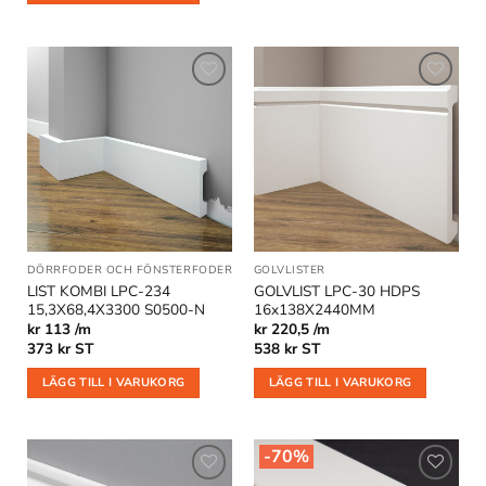
308 kr.
136,25 kr.
Lägg till
Lägg till
i
i
önskelistan
önskelistan
DÖRRFODER OCH FÖNSTERFODER
|
GOLVLISTER
GOLVLISTER
|
KOMBILISTER
LIST KOMBI LPC-234
GOLVLIST LPC-30 HDPS
15,3X68,4X3300 S0500-N
16x138X2440MM
kr 113 /m
kr 220,5 /m
373
kr
ST
538
kr
ST
LÄGG TILL I VARUKORG
LÄGG TILL I VARUKORG
-70%