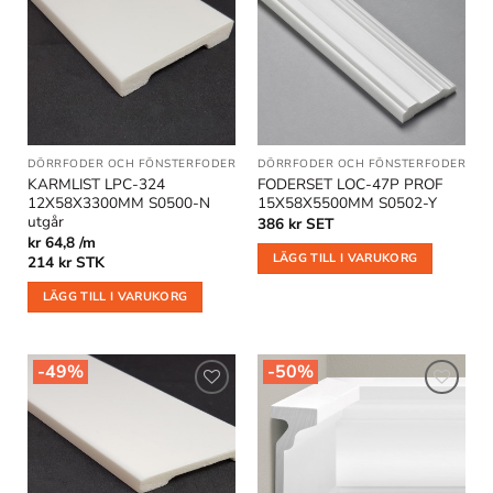
Lägg till
Lägg till
i
i
önskelistan
önskelistan
DÖRRFODER OCH FÖNSTERFODER
DÖRRFODER OCH FÖNSTERFODER
KARMLIST LPC-324
FODERSET LOC-47P PROF
12X58X3300MM S0500-N
15X58X5500MM S0502-Y
utgår
386
kr
SET
kr 64,8 /m
LÄGG TILL I VARUKORG
214
kr
STK
LÄGG TILL I VARUKORG
-49%
-50%
Lägg till
Lägg till
i
i
önskelistan
önskelistan