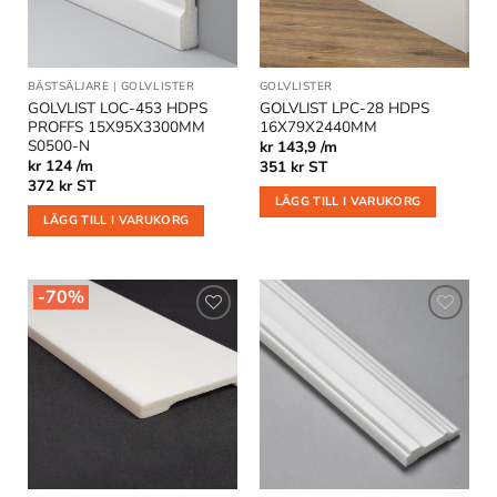
BÄSTSÄLJARE
|
GOLVLISTER
GOLVLISTER
GOLVLIST LOC-453 HDPS
GOLVLIST LPC-28 HDPS
PROFFS 15X95X3300MM
16X79X2440MM
S0500-N
kr 143,9 /m
kr 124 /m
351
kr
ST
372
kr
ST
LÄGG TILL I VARUKORG
LÄGG TILL I VARUKORG
-70%
Lägg till
Lägg till
i
i
önskelistan
önskelistan