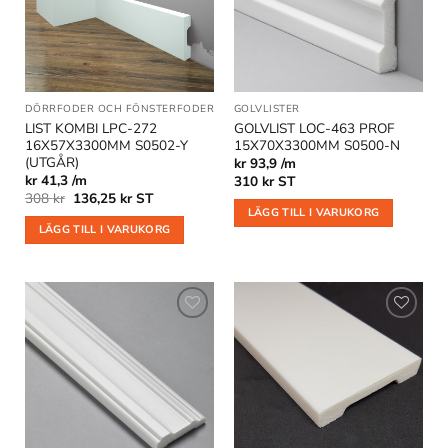
önskelistan
önskelistan
DÖRRFODER OCH FÖNSTERFODER
|
GOLVLISTER
GOLVLISTER
|
KOMBILISTER
|
OUTLET
LIST KOMBI LPC-272
GOLVLIST LOC-463 PROF
16X57X3300MM S0502-Y
15X70X3300MM S0500-N
(UTGÅR)
kr 93,9 /m
kr 41,3 /m
310
kr
ST
Det
Det
308
kr
136,25
kr
ST
ursprungliga
nuvarande
LÄGG TILL I VARUKORG
priset
priset
LÄGG TILL I VARUKORG
var:
är:
308 kr.
136,25 kr.
Lägg till
Lägg till
i
i
önskelistan
önskelistan