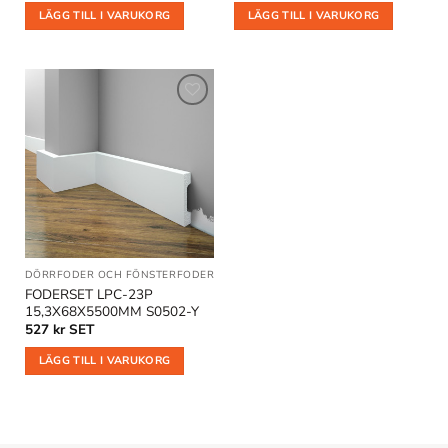
LÄGG TILL I VARUKORG
LÄGG TILL I VARUKORG
Lägg till
i
önskelistan
DÖRRFODER OCH FÖNSTERFODER
FODERSET LPC-23P
15,3X68X5500MM S0502-Y
527
kr
SET
LÄGG TILL I VARUKORG