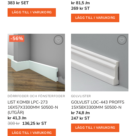
383
kr
SET
kr 81,5 /m
269
kr
ST
LÄGG TILL I VARUKORG
LÄGG TILL I VARUKORG
-56%
Lägg till
Lägg till
i
i
önskelistan
önskelistan
DÖRRFODER OCH FÖNSTERFODER
|
GOLVLISTER
GOLVLISTER
|
KOMBILISTER
|
OUTLET
LIST KOMBI LPC-273
GOLVLIST LOC-443 PROFFS
16X57X3300MM S0500-N
15X58X3300MM S0500-N
(UTGÅR)
kr 74,8 /m
kr 41,3 /m
247
kr
ST
Det
Det
308
kr
136,25
kr
ST
ursprungliga
nuvarande
LÄGG TILL I VARUKORG
priset
priset
LÄGG TILL I VARUKORG
var:
är: