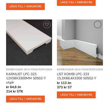
LÄGG TILL I VARUKORG
LÄGG TILL I VARUKORG
Lägg till
Lägg till
i
i
önskelistan
önskelistan
DÖRRFODER OCH FÖNSTERFODER
DÖRRFODER OCH FÖNSTERFODER
|
GO
KARMLIST LPC-323
LIST KOMBI LPC-233
12X58X3300MM S0502-Y
15,3X68,4X3300 S0502-Y
utgår
kr 113 /m
kr 64,8 /m
373
kr
ST
214
kr
STK
LÄGG TILL I VARUKORG
LÄGG TILL I VARUKORG