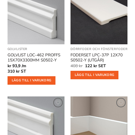
Lägg till
Lägg till
i
i
önskelistan
önskelistan
GOLVLISTER
DÖRRFODER OCH FÖNSTERFODER
|
OU
GOLVLIST LOC-462 PROFFS
FODERSET LPC-37P 12X70
15X70X3300MM S0502-Y
S0502-Y (UTGÅR)
Det
Det
kr 93,9 /m
408
kr
122
kr
SET
ursprungliga
nuvarande
310
kr
ST
priset
priset
LÄGG TILL I VARUKORG
var:
är:
LÄGG TILL I VARUKORG
408 kr.
122 kr.
Lägg till
Lägg till
i
i
önskelistan
önskelistan