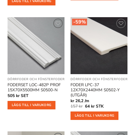
LÄGG TILL I VARUKORG
var:
är:
157 kr.
74 kr.
-59%
Lägg till
Lägg till
i
i
önskelistan
önskelistan
DÖRRFODER OCH FÖNSTERFODER
DÖRRFODER OCH FÖNSTERFODER
|
OU
FODERSET LOC-482P PROF
FODER LPC-37
15X70X5500MM S0500-N
12X70X2440MM S0502-Y
(UTGÅR)
505
kr
SET
kr 26,2 /m
LÄGG TILL I VARUKORG
Det
Det
157
kr
64
kr
STK
ursprungliga
nuvarande
priset
priset
LÄGG TILL I VARUKORG
var:
är:
157 kr.
64 kr.