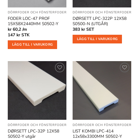
DÖRRFODER OCH FÖNSTERFODER
DÖRRFODER OCH FÖNSTERFODER
FODER LOC-47 PROF
DØRSETT LPC-322P 12X58
15X58X2440MM S0502-Y
S0500-N (UTGÅR)
kr 60,2 /m
383
kr
SET
147
kr
STK
LÄGG TILL I VARUKORG
LÄGG TILL I VARUKORG
Lägg till
Lägg till
i
i
önskelistan
önskelistan
DÖRRFODER OCH FÖNSTERFODER
DÖRRFODER OCH FÖNSTERFODER
|
GO
DØRSETT LPC-32P 12X58
LIST KOMBI LPC-414
S0502-Y utgår
12x58x3300MM S0502-Y