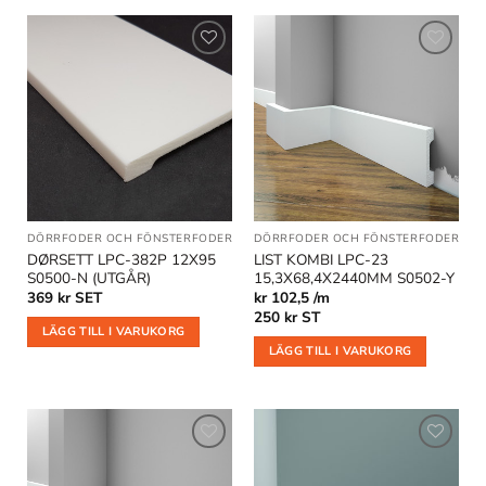
Lägg till
Lägg till
i
i
önskelistan
önskelistan
DÖRRFODER OCH FÖNSTERFODER
DÖRRFODER OCH FÖNSTERFODER
|
GO
DØRSETT LPC-382P 12X95
LIST KOMBI LPC-23
S0500-N (UTGÅR)
15,3X68,4X2440MM S0502-Y
369
kr
SET
kr 102,5 /m
250
kr
ST
LÄGG TILL I VARUKORG
LÄGG TILL I VARUKORG
Lägg till
Lägg till