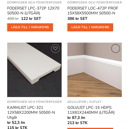
DÖRRFODER OCH FÖNSTERFODER
|
OUTLET
DÖRRFODER OCH FÖNSTERFODER
FODERSET LPC-372P 12X70
FODERSET LOC-472P PROF
S0500-N (UTGÅR)
15X58X5500MM S0500-N
Det
Det
408
kr
122
kr
SET
386
kr
SET
ursprungliga
nuvarande
priset
priset
LÄGG TILL I VARUKORG
LÄGG TILL I VARUKORG
var:
är:
408 kr.
122 kr.
Lägg till
Lägg till
i
i
önskelistan
önskelistan
DÖRRFODER OCH FÖNSTERFODER
GOLVLISTER
|
OUTLET
KARMLIST LPC-321
GOLVLIST LPC-15 HDPS
12X58X2200MM S0500-N
11X81X2440MM (UTGÅR)
Utgår
kr 87,3 /m
kr 52,3 /m
213
kr
STK
115
kr
STK