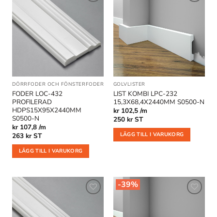
Lägg till
Lägg till
i
i
önskelistan
önskelistan
DÖRRFODER OCH FÖNSTERFODER
|
OUTLET
GOLVLISTER
FODER LOC-432
LIST KOMBI LPC-232
PROFILERAD
15,3X68,4X2440MM S0500-N
HDPS15X95X2440MM
kr 102,5 /m
S0500-N
250
kr
ST
kr 107,8 /m
LÄGG TILL I VARUKORG
263
kr
ST
LÄGG TILL I VARUKORG
-39%
Lägg till
Lägg till