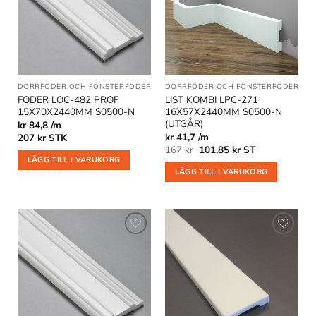
i
i
önskelistan
önskelistan
DÖRRFODER OCH FÖNSTERFODER
DÖRRFODER OCH FÖNSTERFODER
|
GO
FODER LOC-482 PROF
LIST KOMBI LPC-271
15X70X2440MM S0500-N
16X57X2440MM S0500-N
(UTGÅR)
kr 84,8 /m
kr 41,7 /m
207
kr
STK
Det
Det
167
kr
101,85
kr
ST
ursprungliga
nuvarande
LÄGG TILL I VARUKORG
priset
priset
LÄGG TILL I VARUKORG
var:
är:
167 kr.
101,85 kr.
Lägg till
Lägg till
i
i
önskelistan
önskelistan