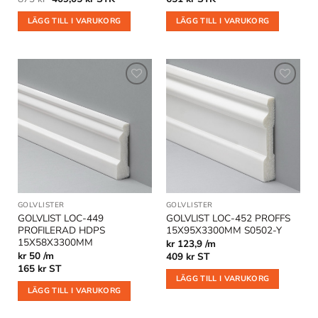
ursprungliga
nuvarande
priset
priset
LÄGG TILL I VARUKORG
LÄGG TILL I VARUKORG
var:
är:
873 kr.
409,05 kr.
Lägg till
Lägg till
i
i
önskelistan
önskelistan
GOLVLISTER
GOLVLISTER
GOLVLIST LOC-449
GOLVLIST LOC-452 PROFFS
PROFILERAD HDPS
15X95X3300MM S0502-Y
15X58X3300MM
kr 123,9 /m
kr 50 /m
409
kr
ST
165
kr
ST
LÄGG TILL I VARUKORG
LÄGG TILL I VARUKORG