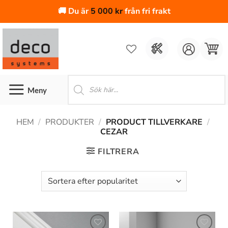
🚚 Du är
5 000
kr
från fri frakt
Skip
to
content
Produktsökning
HEM
/
PRODUKTER
/
PRODUCT TILLVERKARE
/
CEZAR
FILTRERA