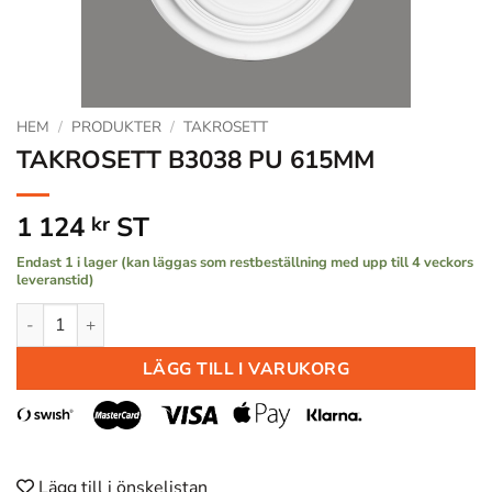
HEM
/
PRODUKTER
/
TAKROSETT
TAKROSETT B3038 PU 615MM
1 124
ST
kr
Endast 1 i lager (kan läggas som restbeställning med upp till 4 veckors
leveranstid)
TAKROSETT B3038 PU 615MM mängd
LÄGG TILL I VARUKORG
Lägg till i önskelistan