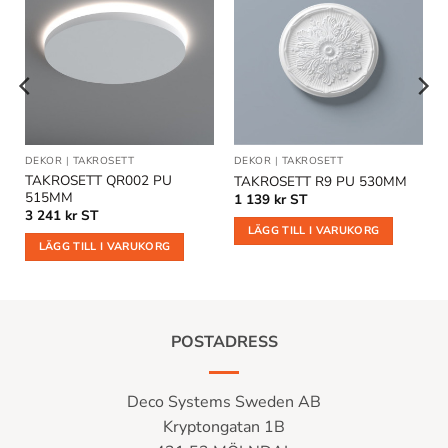
Lägg till
Lägg till
i
i
önskelistan
önskelistan
DEKOR
|
TAKROSETT
DEKOR
|
TAKROSETT
TAKROSETT QR002 PU
TAKROSETT R9 PU 530MM
515MM
1 139
kr
ST
3 241
kr
ST
LÄGG TILL I VARUKORG
LÄGG TILL I VARUKORG
POSTADRESS
Deco Systems Sweden AB
Kryptongatan 1B