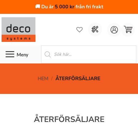
🚚 Du är
5 000
kr
från fri frakt
Skip
to
content
Produktsökning
HEM
/
ÅTERFÖRSÄLJARE
ÅTERFÖRSÄLJARE
ÅTERFÖRSÄLJARE