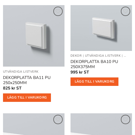
Lägg till
Lägg till
i
i
önskelistan
önskelistan
DEKOR
|
UTVÄNDIGA LISTVERK
|
VÄGGD
DEKORPLATTA BA10 PU
250X375MM
995
kr
ST
UTVÄNDIGA LISTVERK
DEKORPLATTA BA11 PU
LÄGG TILL I VARUKORG
250x250MM
825
kr
ST
LÄGG TILL I VARUKORG
Lägg till
Lägg till