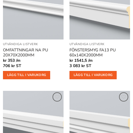
i
i
önskelistan
önskelistan
UTVÄNDIGA LISTVERK
UTVÄNDIGA LISTVERK
OMFATTNINGAR NA PU
FÖNSTERSMYG FA13 PU
20X70X2000MM
60x140X2000MM
kr 353 /m
kr 1541,5 /m
706
kr
ST
3 083
kr
ST
LÄGG TILL I VARUKORG
LÄGG TILL I VARUKORG
Lägg till
Lägg till
i
i
önskelistan
önskelistan