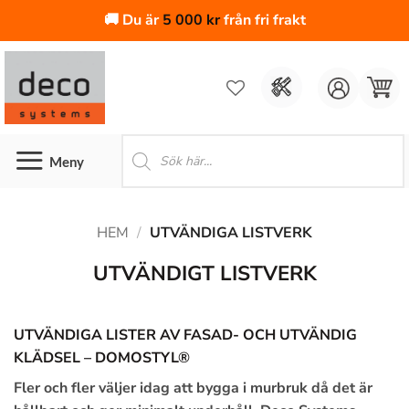
🚚 Du är
5 000
kr
från fri frakt
Skip
to
content
Produktsökning
HEM
/
UTVÄNDIGA LISTVERK
UTVÄNDIGT LISTVERK
UTVÄNDIGA LISTER AV FASAD- OCH UTVÄNDIG
KLÄDSEL – DOMOSTYL®
Fler och fler väljer idag att bygga i murbruk då det är