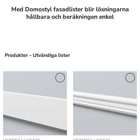
Med Domostyl fasadlister blir lösningarna
hållbara och beräkningen enkel
Produkter – Utvändiga lister
Lägg till
Lägg till
i
i
önskelistan
önskelistan