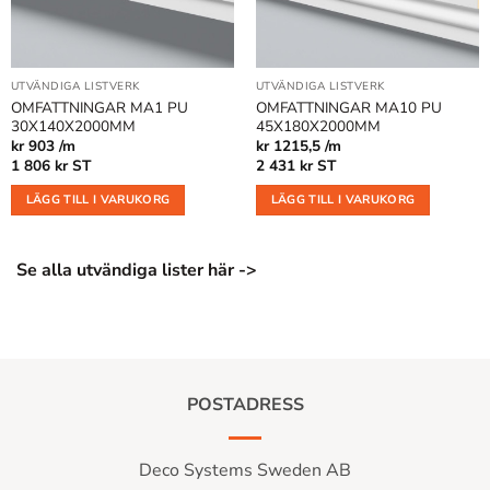
UTVÄNDIGA LISTVERK
UTVÄNDIGA LISTVERK
OMFATTNINGAR MA1 PU
OMFATTNINGAR MA10 PU
30X140X2000MM
45X180X2000MM
kr 903 /m
kr 1215,5 /m
1 806
kr
ST
2 431
kr
ST
LÄGG TILL I VARUKORG
LÄGG TILL I VARUKORG
Se alla utvändiga lister här ->
POSTADRESS
Deco Systems Sweden AB