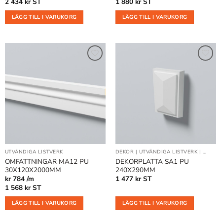
2 434
kr
ST
1 880
kr
ST
LÄGG TILL I VARUKORG
LÄGG TILL I VARUKORG
Lägg till
Lägg till
i
i
önskelistan
önskelistan
UTVÄNDIGA LISTVERK
DEKOR
|
UTVÄNDIGA LISTVERK
|
VÄGGD
OMFATTNINGAR MA12 PU
DEKORPLATTA SA1 PU
30X120X2000MM
240X290MM
kr 784 /m
1 477
kr
ST
1 568
kr
ST
LÄGG TILL I VARUKORG
LÄGG TILL I VARUKORG