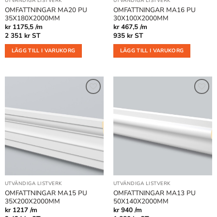
UTVÄNDIGA LISTVERK
UTVÄNDIGA LISTVERK
OMFATTNINGAR MA20 PU
OMFATTNINGAR MA16 PU
35X180X2000MM
30X100X2000MM
kr 1175,5 /m
kr 467,5 /m
2 351
kr
ST
935
kr
ST
LÄGG TILL I VARUKORG
LÄGG TILL I VARUKORG
Lägg till
Lägg till
i
i
önskelistan
önskelistan
UTVÄNDIGA LISTVERK
UTVÄNDIGA LISTVERK
OMFATTNINGAR MA15 PU
OMFATTNINGAR MA13 PU
35X200X2000MM
50X140X2000MM
kr 1217 /m
kr 940 /m