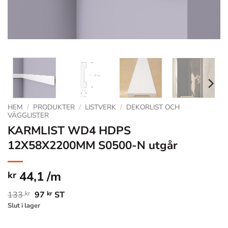
HEM
/
PRODUKTER
/
LISTVERK
/
DEKORLIST OCH
VÄGGLISTER
KARMLIST WD4 HDPS
12X58X2200MM S0500-N utgår
44,1 /m
kr
Det
Det
133
kr
97
kr
ST
Slut i lager
ursprungliga
nuvarande
priset
priset