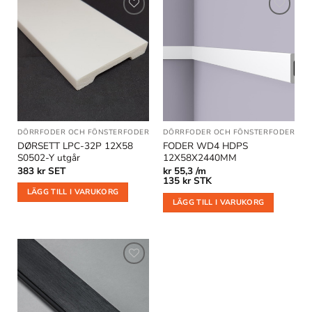
Lägg till
Lägg till
i
i
önskelistan
önskelistan
DÖRRFODER OCH FÖNSTERFODER
DÖRRFODER OCH FÖNSTERFODER
DØRSETT LPC-32P 12X58
FODER WD4 HDPS
S0502-Y utgår
12X58X2440MM
383
kr
SET
kr
55,3 /m
135
kr
STK
LÄGG TILL I VARUKORG
LÄGG TILL I VARUKORG
Lägg till
i
önskelistan