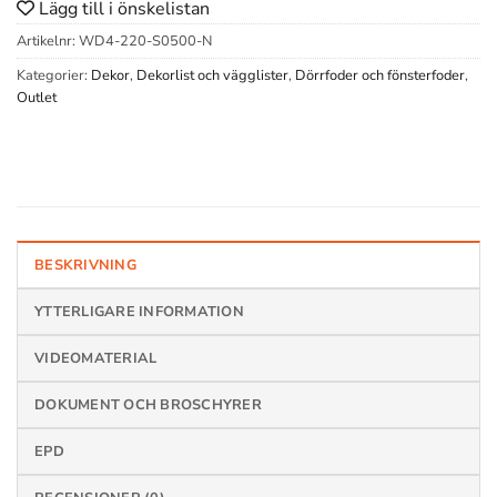
Lägg till i önskelistan
var:
är:
133 kr.
97 kr.
Artikelnr:
WD4-220-S0500-N
Kategorier:
Dekor
,
Dekorlist och vägglister
,
Dörrfoder och fönsterfoder
,
Outlet
BESKRIVNING
YTTERLIGARE INFORMATION
VIDEOMATERIAL
DOKUMENT OCH BROSCHYRER
EPD