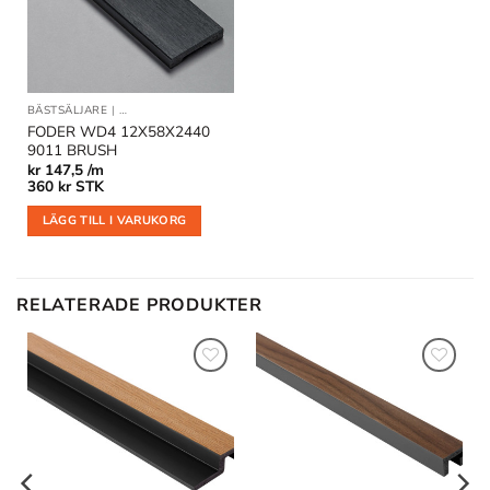
BÄSTSÄLJARE
|
DÖRRFODER OCH FÖNSTERFODER
FODER WD4 12X58X2440
9011 BRUSH
kr
147,5 /m
360
kr
STK
LÄGG TILL I VARUKORG
RELATERADE PRODUKTER
Lägg till
Lägg till
i
i
önskelistan
önskelistan