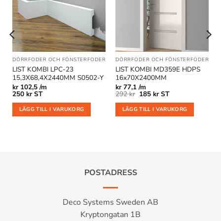
önskelistan
önskelistan
R
|
GOLVLISTER
DÖRRFODER OCH FÖNSTERFODER
|
KOMBILISTER
|
GOLVLISTER
DÖRRFODER OCH FÖNSTERFODER
|
KOMBILISTER
|
GO
LIST KOMBI LPC-23
LIST KOMBI MD359E HDPS
15,3X68,4X2440MM S0502-Y
16x70X2400MM
kr
102,5 /m
kr
77,1 /m
Det
Det
250
kr
ST
292
kr
185
kr
ST
ursprungliga
nuvarande
priset
priset
LÄGG TILL I VARUKORG
LÄGG TILL I VARUKORG
var:
är:
292 kr.
185 kr.
POSTADRESS
Deco Systems Sweden AB
Kryptongatan 1B