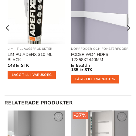
Lägg till
Lägg till
i
i
önskelistan
önskelistan
LIM
|
TILLÄGGSPRODUKTER
DÖRRFODER OCH FÖNSTERFODER
LIM PU ADEFIX 310 ML
FODER WD4 HDPS
BLACK
12X58X2440MM
148
kr
STK
kr
55,3 /m
135
kr
STK
LÄGG TILL I VARUKORG
LÄGG TILL I VARUKORG
RELATERADE PRODUKTER
-37%
Lägg till
Lägg till
i
i