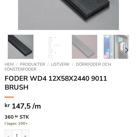
HEM
/
PRODUKTER
/
LISTVERK
/
DÖRRFODER OCH
FÖNSTERFODER
FODER WD4 12X58X2440 9011
BRUSH
147,5 /m
kr
360
kr
STK
I lager: 100+
FODER WD4 12X58X2440 9011 BRUSH mängd