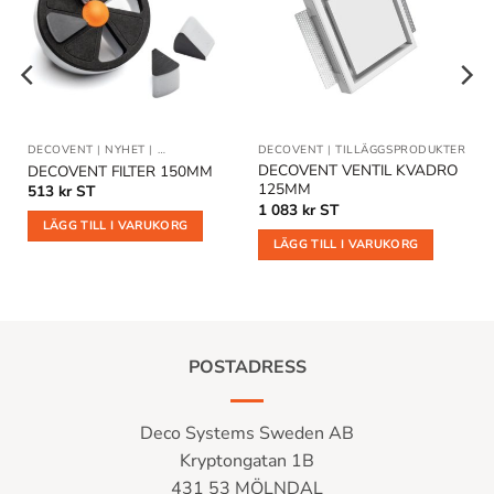
Lägg till
Lägg till
i
i
önskelistan
önskelistan
DECOVENT
|
NYHET
|
TILLÄGGSPRODUKTER
DECOVENT
|
TILLÄGGSPRODUKTER
DECOVENT VENTIL KVADRO
DECOVENT FILTER 150MM
125MM
513
kr
ST
1 083
kr
ST
LÄGG TILL I VARUKORG
LÄGG TILL I VARUKORG
POSTADRESS
Deco Systems Sweden AB
Kryptongatan 1B
431 53 MÖLNDAL