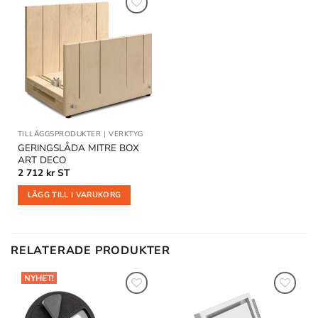
Lägg till
i
önskelistan
TILLÄGGSPRODUKTER
|
VERKTYG
GERINGSLÅDA MITRE BOX
ART DECO
2 712
kr
ST
LÄGG TILL I VARUKORG
RELATERADE PRODUKTER
NYHET!