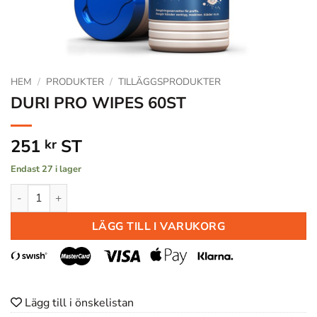
HEM
/
PRODUKTER
/
TILLÄGGSPRODUKTER
DURI PRO WIPES 60ST
251
ST
kr
Endast 27 i lager
DURI PRO WIPES 60ST mängd
LÄGG TILL I VARUKORG
Lägg till i önskelistan