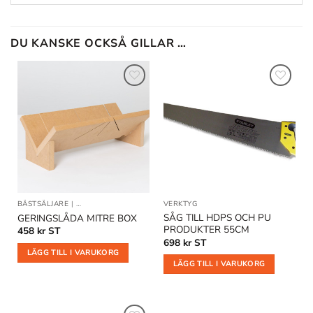
DU KANSKE OCKSÅ GILLAR …
Lägg till
Lägg till
i
i
önskelistan
önskelistan
BÄSTSÄLJARE
|
TILLÄGGSPRODUKTER
|
VERKTYG
VERKTYG
SÅG TILL HDPS OCH PU
GERINGSLÅDA MITRE BOX
PRODUKTER 55CM
458
kr
ST
698
kr
ST
LÄGG TILL I VARUKORG
LÄGG TILL I VARUKORG