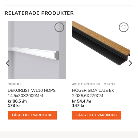
RELATERADE PRODUKTER
Lägg till
Lägg till
i
i
önskelistan
önskelistan
DEKOR
|
DEKORLIST OCH VÄGGLISTER
AKUSTIKPANELER
|
DEKOR
DEKORLIST WL10 HDPS
HÖGER SIDA LJUS EK
14,5x30X2000MM
2,0X5,6X270CM
kr
86,5 /m
kr
54,4 /m
173
kr
147
kr
LÄGG TILL I VARUKORG
LÄGG TILL I VARUKORG