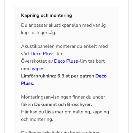
Kapning och montering
Du anpassar akustikpanelen med vanlig
kap- och gersåg.
Akustikpanelen monterar du enkelt med
vårt
Deco Pluss
-lim.
Överskottet av
Deco Pluss
-lim tas bort
med
wipes
.
Limförbrukning: 6,3 st per patron
Deco
Pluss
.
Monteringsanvisningen finner du under
fliken
Dokument och Broschyrer.
Här kan du läsa mer om målning, kapning
och montering.
Du finner också det du behöver inom