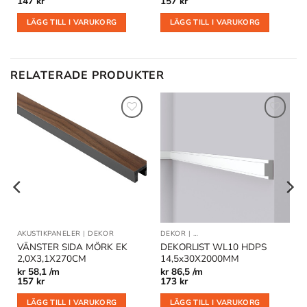
147
kr
157
kr
LÄGG TILL I VARUKORG
LÄGG TILL I VARUKORG
RELATERADE PRODUKTER
Lägg till
Lägg till
i
i
önskelistan
önskelistan
AKUSTIKPANELER
|
DEKOR
DEKOR
|
DEKORLIST OCH VÄGGLISTER
VÄNSTER SIDA MÖRK EK
DEKORLIST WL10 HDPS
2,0X3,1X270CM
14,5x30X2000MM
kr
58,1 /m
kr
86,5 /m
157
kr
173
kr
LÄGG TILL I VARUKORG
LÄGG TILL I VARUKORG