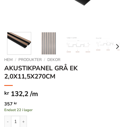
HEM
/
PRODUKTER
/
DEKOR
AKUSTIKPANEL GRÅ EK
2,0X11,5X270CM
132,2 /m
kr
357
kr
Endast 22 i lager
AKUSTIKPANEL GRÅ EK 2,0X11,5X270CM mängd