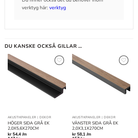
verktyg här:
verktyg
DU KANSKE OCKSÅ GILLAR …
Lägg till
Lägg till
i
i
önskelistan
önskelistan
AKUSTIKPANELER
|
DEKOR
AKUSTIKPANELER
|
DEKOR
HÖGER SIDA GRÅ EK
VÄNSTER SIDA GRÅ EK
2,0X5,6X270CM
2,0X3,1X270CM
kr
54,4 /m
kr
58,1 /m