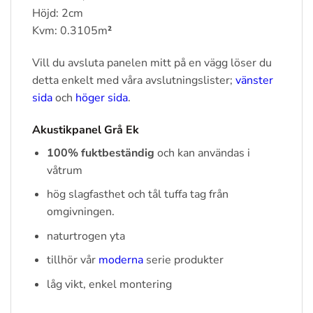
Höjd: 2cm
Kvm: 0.3105m
²
Vill du avsluta panelen mitt på en vägg löser du
detta enkelt med våra avslutningslister;
vänster
sida
och
höger sida
.
Akustikpanel Grå Ek
100% fuktbeständig
och kan användas i
våtrum
hög slagfasthet och tål tuffa tag från
omgivningen.
naturtrogen yta
tillhör vår
moderna
serie produkter
låg vikt, enkel montering