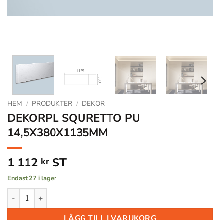
HEM
/
PRODUKTER
/
DEKOR
DEKORPL SQURETTO PU
14,5X380X1135MM
1 112
ST
kr
Endast 27 i lager
DEKORPL SQURETTO PU 14,5X380X1135MM mängd
LÄGG TILL I VARUKORG