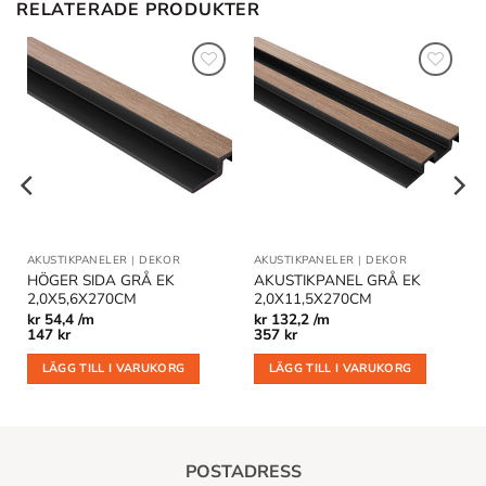
RELATERADE PRODUKTER
Lägg till
Lägg till
i
i
önskelistan
önskelistan
AKUSTIKPANELER
|
DEKOR
AKUSTIKPANELER
|
DEKOR
HÖGER SIDA GRÅ EK
AKUSTIKPANEL GRÅ EK
2,0X5,6X270CM
2,0X11,5X270CM
kr
54,4 /m
kr
132,2 /m
147
kr
357
kr
LÄGG TILL I VARUKORG
LÄGG TILL I VARUKORG
POSTADRESS