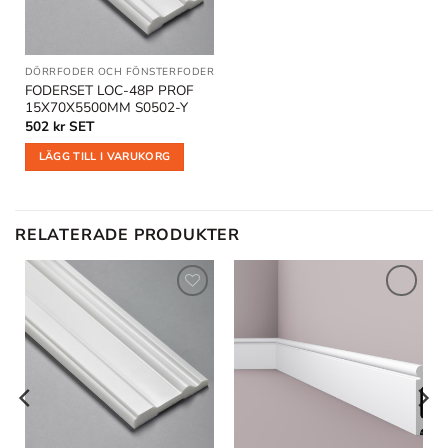
DÖRRFODER OCH FÖNSTERFODER
FODERSET LOC-48P PROF
15X70X5500MM S0502-Y
502
kr
SET
LÄGG TILL I VARUKORG
RELATERADE PRODUKTER
Lägg till
Lägg till
i
i
önskelistan
önskelistan