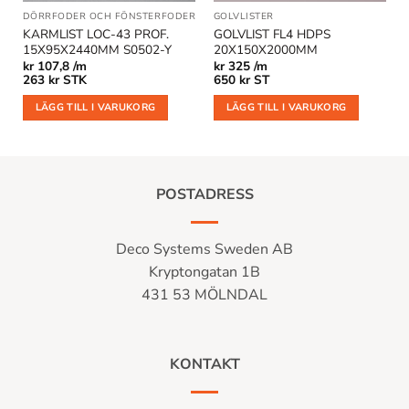
R
DÖRRFODER OCH FÖNSTERFODER
GOLVLISTER
KARMLIST LOC-43 PROF.
GOLVLIST FL4 HDPS
15X95X2440MM S0502-Y
20X150X2000MM
kr
107,8 /m
kr
325 /m
263
kr
STK
650
kr
ST
LÄGG TILL I VARUKORG
LÄGG TILL I VARUKORG
POSTADRESS
Deco Systems Sweden AB
Kryptongatan 1B
431 53 MÖLNDAL
KONTAKT