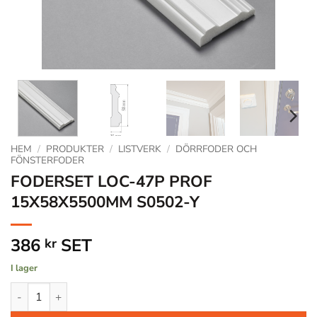
HEM
/
PRODUKTER
/
LISTVERK
/
DÖRRFODER OCH
FÖNSTERFODER
FODERSET LOC-47P PROF
15X58X5500MM S0502-Y
386
SET
kr
I lager
FODERSET LOC-47P PROF 15X58X5500MM S0502-Y mängd