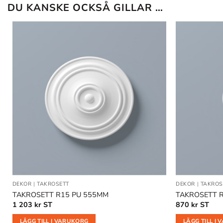
DU KANSKE OCKSÅ GILLAR …
Lägg till
i
önskelistan
DEKOR
|
TAKROSETT
DEKOR
|
TAKROS
TAKROSETT R15 PU 555MM
TAKROSETT 
1 203
kr
ST
870
kr
ST
LÄGG TILL I VARUKORG
LÄGG TILL I