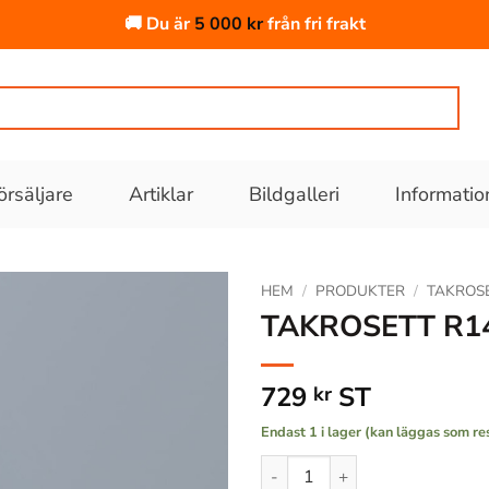
🚚 Du är
5 000
kr
från fri frakt
örsäljare
Artiklar
Bildgalleri
Informatio
HEM
/
PRODUKTER
/
TAKROS
TAKROSETT R1
Lägg till
i
729
ST
kr
önskelistan
Endast 1 i lager (kan läggas som re
TAKROSETT R14 PU 340MM 