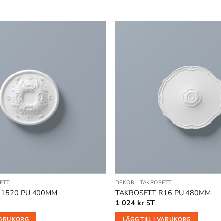
Lägg till
i
önskelistan
ETT
DEKOR
|
TAKROSETT
R1520 PU 400MM
TAKROSETT R16 PU 480MM
1 024
kr
ST
 VARUKORG
LÄGG TILL I VARUKORG