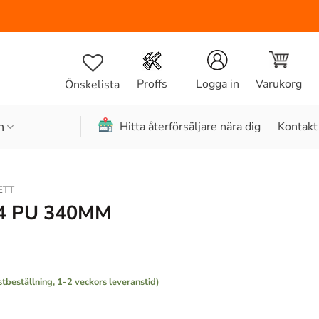
Varukorg
Proffs
Logga in
Önskelista
n
Hitta återförsäljare nära dig
Kontakt
ETT
4 PU 340MM
stbeställning, 1-2 veckors leveranstid)
mängd