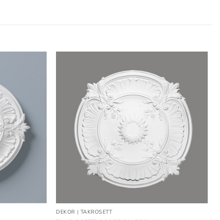
Lägg till
Lägg till
i
i
önskelistan
önskelistan
DEKOR
|
TAKROSETT