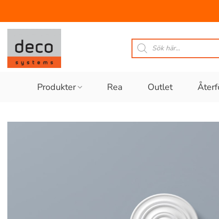
Skip
to
Produktsökning
content
Produkter
Rea
Outlet
Återf