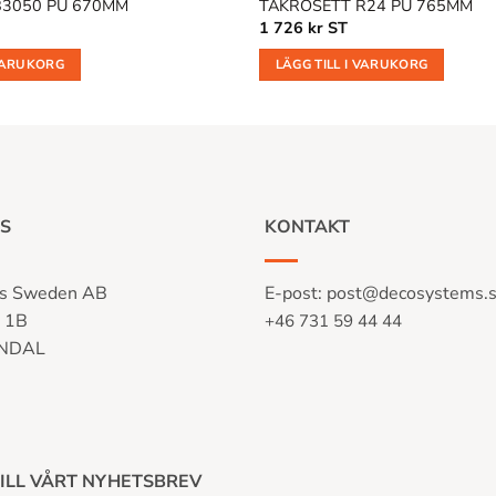
B3050 PU 670MM
TAKROSETT R24 PU 765MM
1 726
kr
ST
 VARUKORG
LÄGG TILL I VARUKORG
S
KONTAKT
s Sweden AB
E-post:
post@decosystems.
n 1B
+46 731 59 44 44
LNDAL
ILL VÅRT NYHETSBREV