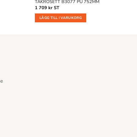
TAKROSETT B3077 PU 752MM
1 709
kr
ST
LÄGG TILL I VARUKORG
se