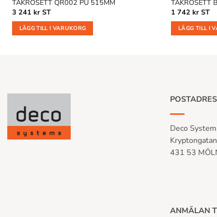
TAKROSETT QR002 PU 515MM
TAKROSETT 
3 241
kr
ST
1 742
kr
ST
LÄGG TILL I VARUKORG
LÄGG TILL I
POSTADRES
Deco System
Kryptongata
431 53 MÖ
ANMÄLAN T