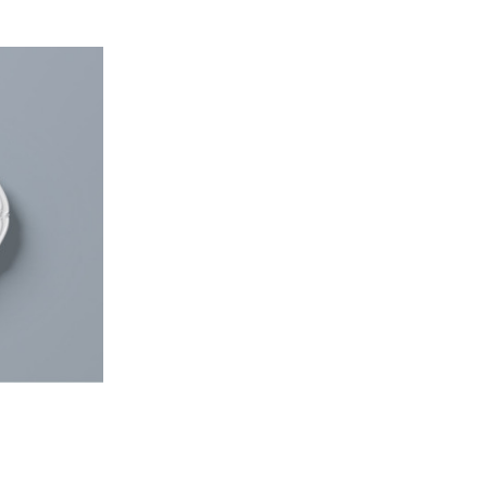
Lägg till
i
önskelistan