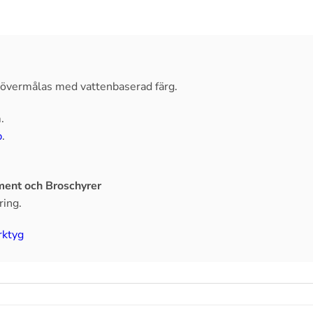
, övermålas med vattenbaserad färg.
.
p
.
ent och Broschyrer
ring.
rktyg