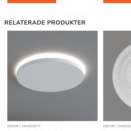
RELATERADE PRODUKTER
Lägg till
i
önskelistan
DEKOR
|
TAKROSETT
DEKOR
|
TAKROS