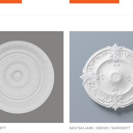
Lägg till
i
önskelistan
ETT
BÄSTSÄLJARE
|
DEKOR
|
TAKROSETT