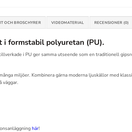
T OCH BROSCHYRER
VIDEOMATERIAL
RECENSIONER (0)
at i formstabil polyuretan (PU).
er tillverkade i PU ger samma utseende som en traditionell gip
i många miljöer. Kombinera gärna moderna ljuskällor med klassi
å väggar.
ionsanläggning
här
!