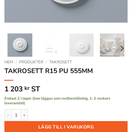
HEM
/
PRODUKTER
/
TAKROSETT
TAKROSETT R15 PU 555MM
1 203
ST
kr
Endast 2 i lager (kan läggas som restbeställning, 1-2 veckors
leveranstid)
TAKROSETT R15 PU 555MM mängd
LÄGG TILL I VARUKORG