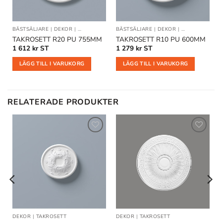
TT
BÄSTSÄLJARE
|
DEKOR
|
TAKROSETT
BÄSTSÄLJARE
|
DEKOR
|
TAKROSETT
TAKROSETT R20 PU 755MM
TAKROSETT R10 PU 600MM
1 612
kr
ST
1 279
kr
ST
LÄGG TILL I VARUKORG
LÄGG TILL I VARUKORG
RELATERADE PRODUKTER
Lägg till
Lägg till
i
i
önskelistan
önskelistan
DEKOR
|
TAKROSETT
DEKOR
|
TAKROSETT