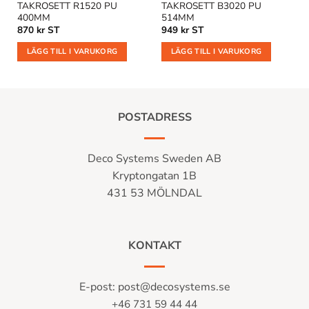
TAKROSETT R1520 PU
TAKROSETT B3020 PU
M
400MM
514MM
870
kr
ST
949
kr
ST
LÄGG TILL I VARUKORG
LÄGG TILL I VARUKORG
POSTADRESS
Deco Systems Sweden AB
Kryptongatan 1B
431 53 MÖLNDAL
KONTAKT
E-post:
post@decosystems.se
+46 731 59 44 44