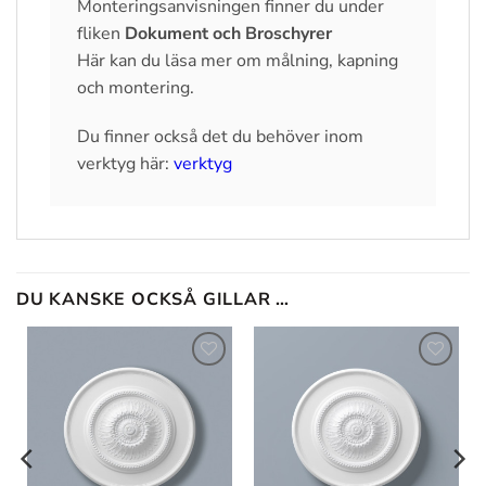
Monteringsanvisningen finner du under
fliken
Dokument och Broschyrer
Här kan du läsa mer om målning, kapning
och montering.
Du finner också det du behöver inom
verktyg här:
verktyg
DU KANSKE OCKSÅ GILLAR …
Lägg till
Lägg till
i
i
önskelistan
önskelistan