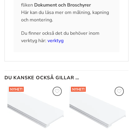
fliken
Dokument och Broschyrer
Här kan du läsa mer om målning, kapning
och montering.
Du finner också det du behöver inom
verktyg här:
verktyg
DU KANSKE OCKSÅ GILLAR …
NYHET!
NYHET!
Lägg till
Lägg till
i
i
önskelistan
önskelistan