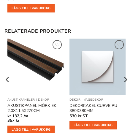
LÄGG TILL I VARUKORG
RELATERADE PRODUKTER
Lägg till
Lägg till
i
i
önskelistan
önskelistan
AKUSTIKPANELER
|
DEKOR
DEKOR
|
VÄGGDEKOR
AKUSTIKPANEL MÖRK EK
DEKORKAKEL CURVE PU
2,0X11,5X270CM
380X380MM
kr
132,2 /m
530
kr
ST
357
kr
LÄGG TILL I VARUKORG
LÄGG TILL I VARUKORG