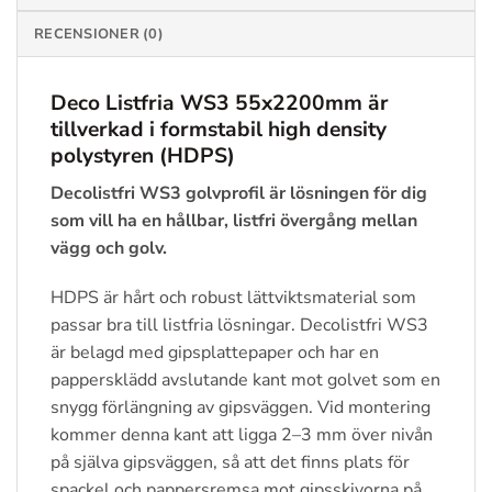
RECENSIONER (0)
Deco Listfria
WS3 55x2200mm
är
tillverkad i formstabil high density
polystyren (HDPS)
Decolistfri WS3 golvprofil är lösningen för dig
som vill ha en hållbar, listfri övergång mellan
vägg och golv.
HDPS är hårt och robust lättviktsmaterial som
passar bra till listfria lösningar. Decolistfri WS3
är belagd med gipsplattepaper och har en
pappersklädd avslutande kant mot golvet som en
snygg förlängning av gipsväggen. Vid montering
kommer denna kant att ligga 2–3 mm över nivån
på själva gipsväggen, så att det finns plats för
spackel och pappersremsa mot gipsskivorna på