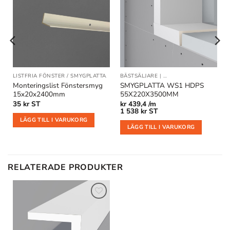
Lägg till
Lägg till
i
i
önskelistan
önskelistan
R / SMYGPLATTA
LISTFRIA FÖNSTER / SMYGPLATTA
|
TAKLISTER
BÄSTSÄLJARE
|
LISTFRIA FÖNSTER / S
Monteringslist Fönstersmyg
SMYGPLATTA WS1 HDPS
15x20x2400mm
55X220X3500MM
35
kr
ST
kr
439,4 /m
1 538
kr
ST
LÄGG TILL I VARUKORG
LÄGG TILL I VARUKORG
RELATERADE PRODUKTER
Lägg till
i