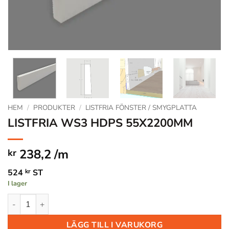
HEM
/
PRODUKTER
/
LISTFRIA FÖNSTER / SMYGPLATTA
LISTFRIA WS3 HDPS 55X2200MM
238,2 /m
kr
524
kr
ST
I lager
LISTFRIA WS3 HDPS 55X2200MM mängd
LÄGG TILL I VARUKORG