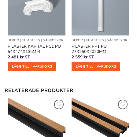
i
i
önskelistan
önskelistan
DEKOR
|
PILASTERS
|
VÄGGDEKOR
DEKOR
|
PILASTERS
|
VÄGGDEKOR
PILASTER KAPITÄL PC1 PU
PILASTER PP1 PU
54X474X135MM
27X250X2020MM
2 481
kr
ST
2 559
kr
ST
LÄGG TILL I VARUKORG
LÄGG TILL I VARUKORG
RELATERADE PRODUKTER
Lägg till
Lägg till
i
i
önskelistan
önskelistan