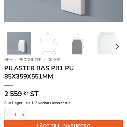
HEM
/
PRODUKTER
/
DEKOR
PILASTER BAS PB1 PU
85X359X551MM
2 559
ST
kr
Slut i lager – c:a 1-2 veckors leveranstid
PILASTER BAS PB1 PU 85X359X551MM mängd
LÄGG TILL I VARUKORG