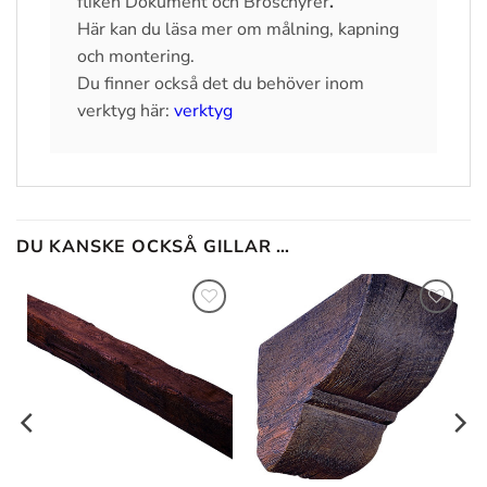
fliken Dokument och Broschyrer
.
Här kan du läsa mer om målning, kapning
och montering.
Du finner också det du behöver inom
verktyg här:
verktyg
DU KANSKE OCKSÅ GILLAR …
Lägg till
Lägg till
i
i
önskelistan
önskelistan