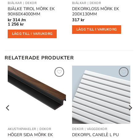
BJÄLKAR
|
DEKOR
BJÄLKAR
|
DEKOR
BJÄLKE TIROL MÖRK EK
DEKORKLOSS MÖRK EK
90X60X4000MM
200X130MM
kr
314 /m
317
kr
1 256
kr
LÄGG TILL I VARUKORG
LÄGG TILL I VARUKORG
RELATERADE PRODUKTER
Lägg till
Lägg till
i
i
önskelistan
önskelistan
STER
AKUSTIKPANELER
|
DEKOR
DEKOR
|
VÄGGDEKOR
HÖGER SIDA MÖRK EK
DEKORPL CANELÈ L PU