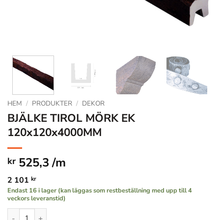
HEM
/
PRODUKTER
/
DEKOR
BJÄLKE TIROL MÖRK EK
120x120x4000MM
525,3 /m
kr
2 101
kr
Endast 16 i lager (kan läggas som restbeställning med upp till 4
veckors leveranstid)
BJÄLKE TIROL MÖRK EK 120x120x4000MM mängd