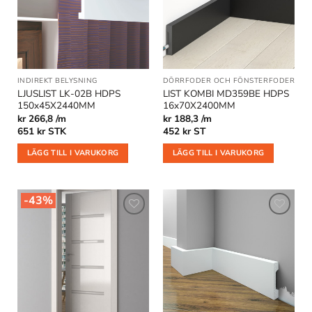
önskelistan
önskelistan
INDIREKT BELYSNING
DÖRRFODER OCH FÖNSTERFODER
|
GO
LJUSLIST LK-02B HDPS
LIST KOMBI MD359BE HDPS
150x45X2440MM
16x70X2400MM
kr 266,8 /m
kr 188,3 /m
651
kr
STK
452
kr
ST
LÄGG TILL I VARUKORG
LÄGG TILL I VARUKORG
-43%
Lägg till
Lägg till
i
i
önskelistan
önskelistan