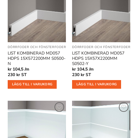
Lägg till
Lägg till
i
i
önskelistan
önskelistan
DÖRRFODER OCH FÖNSTERFODER
|
GOLVLISTER
DÖRRFODER OCH FÖNSTERFODER
|
KOMBILISTER
|
GO
LIST KOMBINERAD MD057
LIST KOMBINERAD MD057
HDPS 15X572200MM S0500-
HDPS 15X57X2200MM
N
S0502-Y
kr 104,5 /m
kr 104,5 /m
230
kr
ST
230
kr
ST
LÄGG TILL I VARUKORG
LÄGG TILL I VARUKORG
Lägg till
Lägg till
i
i
önskelistan
önskelistan