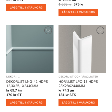
Det
Det
1 069
kr
575
kr
ursprungliga
nuvarande
LÄGG TILL I VARUKORG
priset
priset
LÄGG TILL I VARUKORG
var:
är:
1
575 kr.
069 kr.
Lägg till
Lägg till
i
i
önskelistan
önskelistan
DEKOR
|
DEKORLIST OCH VÄGGLISTER
|
DEKORLIST OCH VÄGGLISTER
DÖRRFODER OCH FÖNSTERFODER
DEKORLIST LNG-42 HDPS
HÖRNLIST LPC-13 HDPS
12,3X25,1X2440MM
28X28X2440MM
kr 69,7 /m
kr 74,2 /m
170
kr
ST
181
kr
STK
LÄGG TILL I VARUKORG
LÄGG TILL I VARUKORG