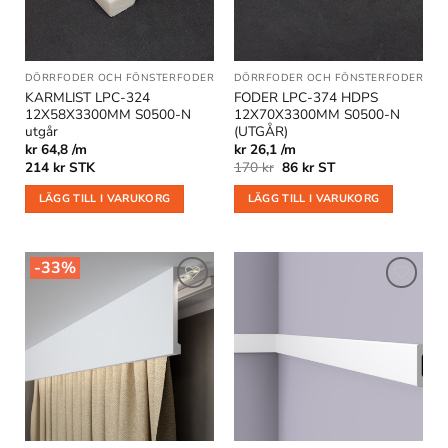
DÖRRFODER OCH FÖNSTERFODER
DÖRRFODER OCH FÖNSTERFODER
|
OU
KARMLIST LPC-324
FODER LPC-374 HDPS
12X58X3300MM S0500-N
12X70X3300MM S0500-N
utgår
(UTGÅR)
kr 64,8 /m
kr 26,1 /m
Det
Det
214
kr
STK
170
kr
86
kr
ST
ursprungliga
nuvarande
priset
priset
LÄGG TILL I VARUKORG
LÄGG TILL I VARUKORG
var:
är:
170 kr.
86 kr.
-33%
Lägg till
Lägg till
i
i
önskelistan
önskelistan