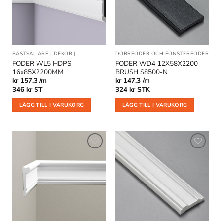
önskelistan
önskelistan
BÄSTSÄLJARE
|
DEKOR
|
DEKORLIST OCH VÄGGLISTER
DÖRRFODER OCH FÖNSTERFODER
|
DÖRRFODER OCH FÖ
FODER WL5 HDPS
FODER WD4 12X58X2200
16x85X2200MM
BRUSH S8500-N
kr 157,3 /m
kr 147,3 /m
346
kr
ST
324
kr
STK
LÄGG TILL I VARUKORG
LÄGG TILL I VARUKORG
Lägg till
Lägg till
i
i
önskelistan
önskelistan