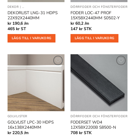
DEKOR
|
DEKORLIST OCH VÄGGLISTER
|
DÖRRFODER OCH FÖNSTERFODER
DÖRRFODER OCH FÖNSTERFODER
DEKORLIST LNG-31 HDPS
FODER LOC-47 PROF
22X92X2440MM
15X58X2440MM S0502-Y
kr 190,6 /m
kr 60,2 /m
465
kr
ST
147
kr
STK
LÄGG TILL I VARUKORG
LÄGG TILL I VARUKORG
Lägg till
Lägg till
i
i
önskelistan
önskelistan
GOLVLISTER
DÖRRFODER OCH FÖNSTERFODER
GOLVLIST LPC-30 HDPS
FODERSET WD4
16x138X2440MM
12X58X2200B S8500-N
kr 220,5 /m
708
kr
STK