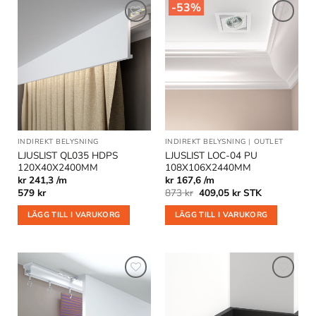
-53%
Lägg till
Lägg till
i
i
önskelistan
önskelistan
INDIREKT BELYSNING
INDIREKT BELYSNING
|
OUTLET
LJUSLIST QL035 HDPS
LJUSLIST LOC-04 PU
120X40X2400MM
108X106X2440MM
kr 241,3 /m
kr 167,6 /m
Det
Det
579
kr
873
kr
409,05
kr
STK
ursprungliga
nuvarande
priset
priset
LÄGG TILL I VARUKORG
LÄGG TILL I VARUKORG
var:
är:
873 kr.
409,05 kr.
Lägg till
Lägg till
i
i