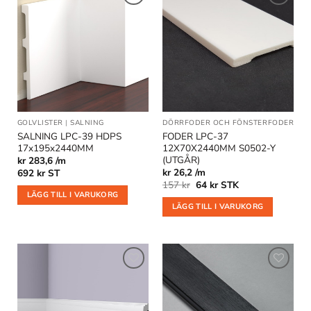
Lägg till
Lägg till
i
i
önskelistan
önskelistan
GOLVLISTER
|
SALNING
DÖRRFODER OCH FÖNSTERFODER
|
OU
SALNING LPC-39 HDPS
FODER LPC-37
17x195x2440MM
12X70X2440MM S0502-Y
(UTGÅR)
kr 283,6 /m
kr 26,2 /m
692
kr
ST
Det
Det
157
kr
64
kr
STK
ursprungliga
nuvarande
LÄGG TILL I VARUKORG
priset
priset
LÄGG TILL I VARUKORG
var:
är:
157 kr.
64 kr.
Lägg till
Lägg till
i
i