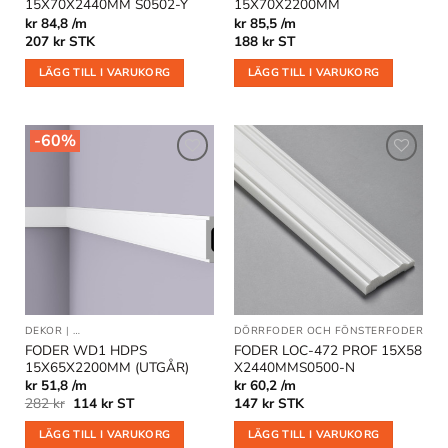
15X70X2440MM S0502-Y
15X70X2200MM
kr 84,8 /m
kr 85,5 /m
207
kr
STK
188
kr
ST
LÄGG TILL I VARUKORG
LÄGG TILL I VARUKORG
-60%
Lägg till
Lägg till
i
i
önskelistan
önskelistan
DEKOR
|
DEKORLIST OCH VÄGGLISTER
|
DÖRRFODER OCH FÖNSTERFODER
DÖRRFODER OCH FÖNSTERFODER
|
FODER WD1 HDPS
FODER LOC-472 PROF 15X58
15X65X2200MM (UTGÅR)
X2440MMS0500-N
kr 51,8 /m
kr 60,2 /m
Det
Det
282
kr
114
kr
ST
147
kr
STK
ursprungliga
nuvarande
priset
priset
LÄGG TILL I VARUKORG
LÄGG TILL I VARUKORG
var:
är: