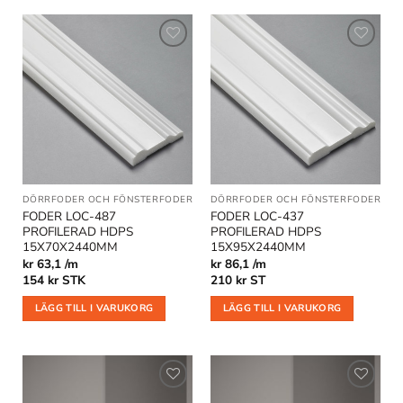
Lägg till
Lägg till
i
i
önskelistan
önskelistan
DÖRRFODER OCH FÖNSTERFODER
DÖRRFODER OCH FÖNSTERFODER
FODER LOC-487
FODER LOC-437
PROFILERAD HDPS
PROFILERAD HDPS
15X70X2440MM
15X95X2440MM
kr 63,1 /m
kr 86,1 /m
154
kr
STK
210
kr
ST
LÄGG TILL I VARUKORG
LÄGG TILL I VARUKORG