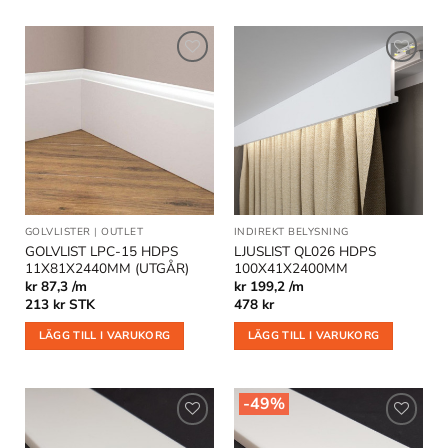
Lägg till
Lägg till
i
i
önskelistan
önskelistan
GOLVLISTER
|
OUTLET
INDIREKT BELYSNING
GOLVLIST LPC-15 HDPS
LJUSLIST QL026 HDPS
11X81X2440MM (UTGÅR)
100X41X2400MM
kr 87,3 /m
kr 199,2 /m
213
kr
STK
478
kr
LÄGG TILL I VARUKORG
LÄGG TILL I VARUKORG
-49%