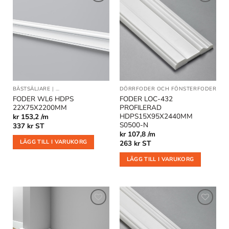
Lägg till
Lägg till
i
i
önskelistan
önskelistan
BÄSTSÄLJARE
|
DÖRRFODER OCH FÖNSTERFODER
DÖRRFODER OCH FÖNSTERFODER
|
OU
FODER WL6 HDPS
FODER LOC-432
22X75X2200MM
PROFILERAD
HDPS15X95X2440MM
kr 153,2 /m
S0500-N
337
kr
ST
kr 107,8 /m
LÄGG TILL I VARUKORG
263
kr
ST
LÄGG TILL I VARUKORG
Lägg till
Lägg till