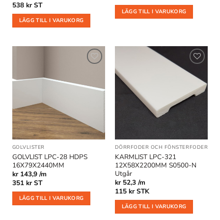
538
kr
ST
LÄGG TILL I VARUKORG
LÄGG TILL I VARUKORG
Lägg till
Lägg till
i
i
önskelistan
önskelistan
GOLVLISTER
DÖRRFODER OCH FÖNSTERFODER
GOLVLIST LPC-28 HDPS
KARMLIST LPC-321
16X79X2440MM
12X58X2200MM S0500-N
Utgår
kr 143,9 /m
kr 52,3 /m
351
kr
ST
115
kr
STK
LÄGG TILL I VARUKORG
LÄGG TILL I VARUKORG