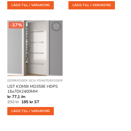
priset
priset
priset
priset
LÄGG TILL I VARUKORG
LÄGG TILL I VARUKORG
var:
är:
var:
är:
288 kr.
164 kr.
399 kr.
263 kr.
-37%
Lägg till
i
önskelistan
DÖRRFODER OCH FÖNSTERFODER
|
GOLVLISTER
|
KOMBILISTER
|
REA
LIST KOMBI MD359E HDPS
16x70X2400MM
kr 77,1 /m
Det
Det
292
kr
185
kr
ST
ursprungliga
nuvarande
priset
priset
LÄGG TILL I VARUKORG
var:
är:
292 kr.
185 kr.