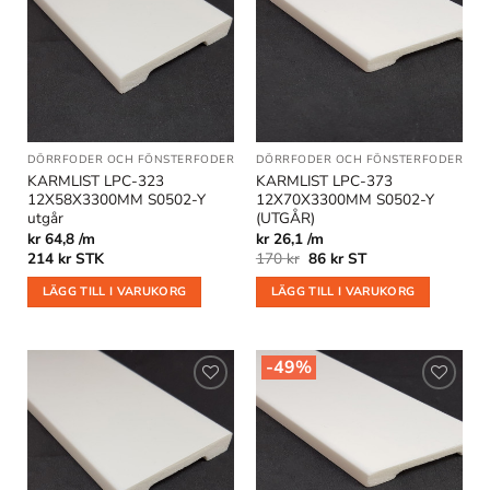
Lägg till
Lägg till
i
i
önskelistan
önskelistan
DÖRRFODER OCH FÖNSTERFODER
DÖRRFODER OCH FÖNSTERFODER
|
OU
KARMLIST LPC-323
KARMLIST LPC-373
12X58X3300MM S0502-Y
12X70X3300MM S0502-Y
utgår
(UTGÅR)
kr 64,8 /m
kr 26,1 /m
Det
Det
214
kr
STK
170
kr
86
kr
ST
ursprungliga
nuvarande
priset
priset
LÄGG TILL I VARUKORG
LÄGG TILL I VARUKORG
var:
är:
170 kr.
86 kr.
-49%
Lägg till
Lägg till
i
i
önskelistan
önskelistan