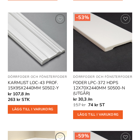
282 kr.
114 kr.
-53%
Lägg till
Lägg till
i
i
önskelistan
önskelistan
DÖRRFODER OCH FÖNSTERFODER
DÖRRFODER OCH FÖNSTERFODER
|
OU
KARMLIST LOC-43 PROF.
FODER LPC-372 HDPS
15X95X2440MM S0502-Y
12X70X2440MM S0500-N
(UTGÅR)
kr 107,8 /m
kr 30,3 /m
263
kr
STK
Det
Det
157
kr
74
kr
ST
ursprungliga
nuvarande
LÄGG TILL I VARUKORG
priset
priset
LÄGG TILL I VARUKORG
var:
är:
157 kr.
74 kr.
-59%