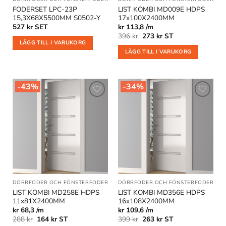
FODERSET LPC-23P
LIST KOMBI MD009E HDPS
15,3X68X5500MM S0502-Y
17x100X2400MM
527
kr
SET
kr 113,8 /m
Det
Det
396
kr
273
kr
ST
ursprungliga
nuvarande
LÄGG TILL I VARUKORG
priset
priset
LÄGG TILL I VARUKORG
var:
är:
396 kr.
273 kr.
-43%
-34%
Lägg till
Lägg till
i
i
önskelistan
önskelistan
DÖRRFODER OCH FÖNSTERFODER
|
GOLVLISTER
DÖRRFODER OCH FÖNSTERFODER
|
KOMBILISTER
|
REA
|
GO
LIST KOMBI MD258E HDPS
LIST KOMBI MD356E HDPS
11x81X2400MM
16x108X2400MM
kr 68,3 /m
kr 109,6 /m
Det
Det
Det
Det
288
kr
164
kr
ST
399
kr
263
kr
ST
ursprungliga
nuvarande
ursprungliga
nuvarande