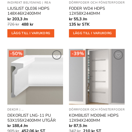
INDIREKT BELYSNING
|
REA
DÖRRFODER OCH FÖNSTERFODER
LJUSLIST QL036 HDPS
FODER WD4 HDPS
148X46X2400MM
12X58X2440MM
kr 203,3 /m
kr 55,3 /m
Det
Det
726
kr
488
kr
135
kr
STK
ursprungliga
nuvarande
priset
priset
LÄGG TILL I VARUKORG
LÄGG TILL I VARUKORG
var:
är:
726 kr.
488 kr.
-50%
-39%
Lägg till
Lägg till
i
i
önskelistan
önskelistan
DEKOR
|
DEKORLIST OCH VÄGGLISTER
|
DÖRRFODER OCH FÖNSTERFODER
OUTLET
|
GO
DEKORLIST LNG-11 PU
KOMBILIST MD094E HDPS
53X155X2400MM UTGÅR
12X94X2400MM
kr 188,4 /m
kr 87,5 /m
Det
Det
Det
Det
905
kr
452,06
kr
ST
347
kr
210
kr
ST