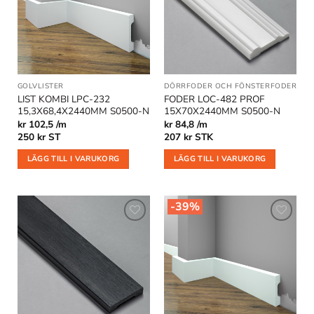
i
i
önskelistan
önskelistan
GOLVLISTER
DÖRRFODER OCH FÖNSTERFODER
LIST KOMBI LPC-232
FODER LOC-482 PROF
15,3X68,4X2440MM S0500-N
15X70X2440MM S0500-N
kr 102,5 /m
kr 84,8 /m
250
kr
ST
207
kr
STK
LÄGG TILL I VARUKORG
LÄGG TILL I VARUKORG
-39%
Lägg till
Lägg till
i
i
önskelistan
önskelistan