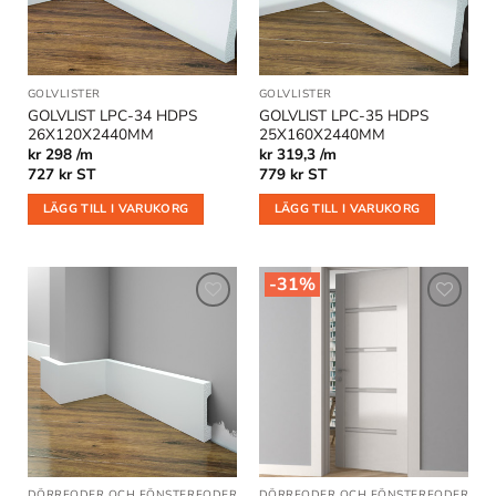
GOLVLISTER
GOLVLISTER
GOLVLIST LPC-34 HDPS
GOLVLIST LPC-35 HDPS
26X120X2440MM
25X160X2440MM
kr 298 /m
kr 319,3 /m
727
kr
ST
779
kr
ST
LÄGG TILL I VARUKORG
LÄGG TILL I VARUKORG
-31%
Lägg till
Lägg till
i
i
önskelistan
önskelistan
DÖRRFODER OCH FÖNSTERFODER
DÖRRFODER OCH FÖNSTERFODER
|
GO