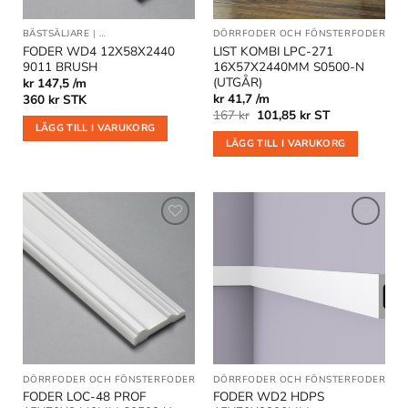
BÄSTSÄLJARE
|
DÖRRFODER OCH FÖNSTERFODER
DÖRRFODER OCH FÖNSTERFODER
|
GO
FODER WD4 12X58X2440
LIST KOMBI LPC-271
9011 BRUSH
16X57X2440MM S0500-N
(UTGÅR)
kr 147,5 /m
kr 41,7 /m
360
kr
STK
Det
Det
167
kr
101,85
kr
ST
ursprungliga
nuvarande
LÄGG TILL I VARUKORG
priset
priset
LÄGG TILL I VARUKORG
var:
är:
167 kr.
101,85 kr.
Lägg till
Lägg till
i
i
önskelistan
önskelistan
DÖRRFODER OCH FÖNSTERFODER
DÖRRFODER OCH FÖNSTERFODER
FODER LOC-48 PROF
FODER WD2 HDPS