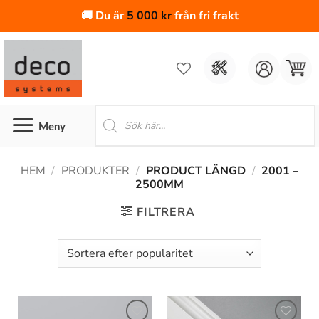
🚚 Du är
5 000
kr
från fri frakt
Skip
to
content
Produktsökning
HEM
/
PRODUKTER
/
PRODUCT LÄNGD
/
2001 –
2500MM
FILTRERA