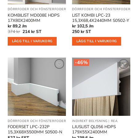
DÖRRFODER OCH FÖNSTERFODER
|
GOLVLISTER
DÖRRFODER OCH FÖNSTERFODER
|
KOMBILISTER
|
REA
|
GO
KOMBILIST MD008E HDPS
LIST KOMBI LPC-23
17X80X2400MM
15,3X68,4X2440MM S0502-Y
kr 89,2 /m
kr 102,5 /m
Det
Det
374
kr
214
kr
ST
250
kr
ST
ursprungliga
nuvarande
priset
priset
LÄGG TILL I VARUKORG
LÄGG TILL I VARUKORG
var:
är:
374 kr.
214 kr.
-46%
Lägg till
Lägg till
i
i
önskelistan
önskelistan
DÖRRFODER OCH FÖNSTERFODER
INDIREKT BELYSNING
|
REA
FODERSET LPC-232P
LJUSLIST QL056 HDPS
15,3X68X5500MM S0500-N
179X55X2400MM
527
kr
SET
kr 239,6 /m