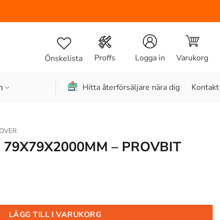
Varukorg
Proffs
Logga in
Önskelista
n
Hitta återförsäljare nära dig
Kontakt
OVER
U 79X79X2000MM – PROVBIT
LÄGG TILL I VARUKORG