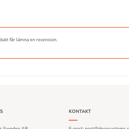
ukt får lämna en recension.
S
KONTAKT
s Sweden AB
E-post:
post@decosystems.