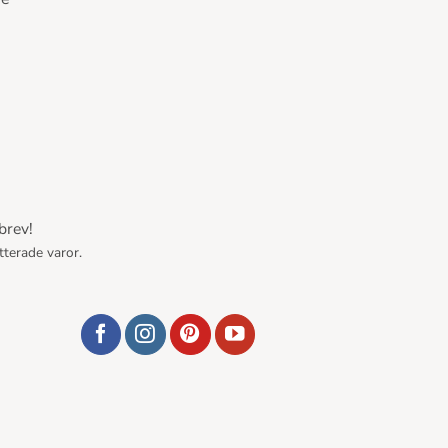
brev!
tterade varor.