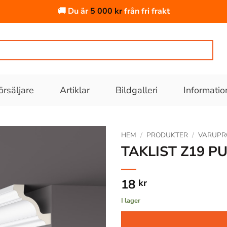
🚚 Du är
5 000
kr
från fri frakt
örsäljare
Artiklar
Bildgalleri
Informatio
HEM
/
PRODUKTER
/
VARUPR
TAKLIST Z19 P
Lägg till
i
18
kr
önskelistan
I lager