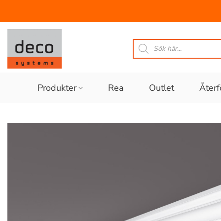
Skip
to
Produktsökning
content
Produkter
Rea
Outlet
Återf