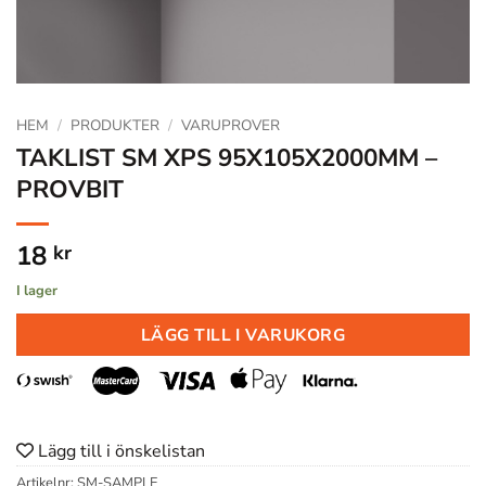
HEM
/
PRODUKTER
/
VARUPROVER
TAKLIST SM XPS 95X105X2000MM –
PROVBIT
18
kr
I lager
LÄGG TILL I VARUKORG
Lägg till i önskelistan
Artikelnr:
SM-SAMPLE