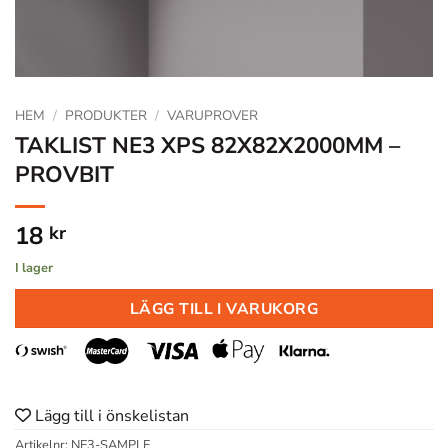
HEM
/
PRODUKTER
/
VARUPROVER
TAKLIST NE3 XPS 82X82X2000MM –
PROVBIT
18
kr
I lager
LÄGG TILL I VARUKORG
Lägg till i önskelistan
Artikelnr:
NE3-SAMPLE