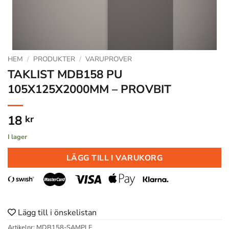
HEM
/
PRODUKTER
/
VARUPROVER
TAKLIST MDB158 PU
105X125X2000MM – PROVBIT
18
kr
I lager
LÄGG TILL I VARUKORG
Lägg till i önskelistan
Artikelnr:
MDB158-SAMPLE