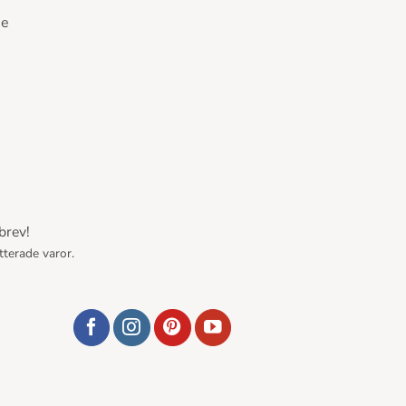
se
brev!
tterade varor.