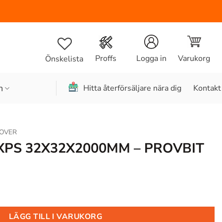
Varukorg
Proffs
Logga in
Önskelista
n
Hitta återförsäljare nära dig
Kontakt
OVER
 XPS 32X32X2000MM – PROVBIT
LÄGG TILL I VARUKORG