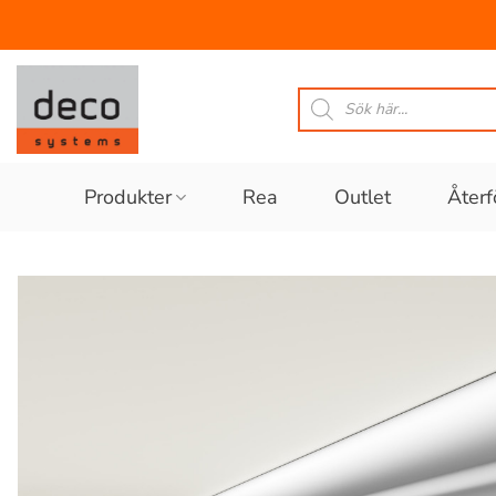
Skip
to
Produktsökning
content
Produkter
Rea
Outlet
Återf