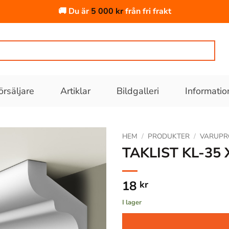
🚚 Du är
5 000
kr
från fri frakt
örsäljare
Artiklar
Bildgalleri
Informatio
HEM
/
PRODUKTER
/
VARUPR
TAKLIST KL-35
Lägg till
i
18
kr
önskelistan
I lager