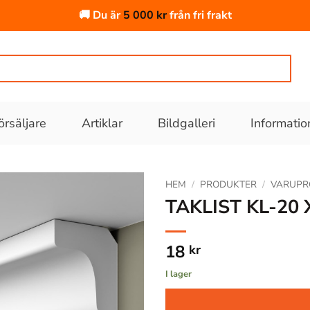
🚚 Du är
5 000
kr
från fri frakt
örsäljare
Artiklar
Bildgalleri
Informatio
HEM
/
PRODUKTER
/
VARUPR
TAKLIST KL-20
Lägg till
i
18
kr
önskelistan
I lager