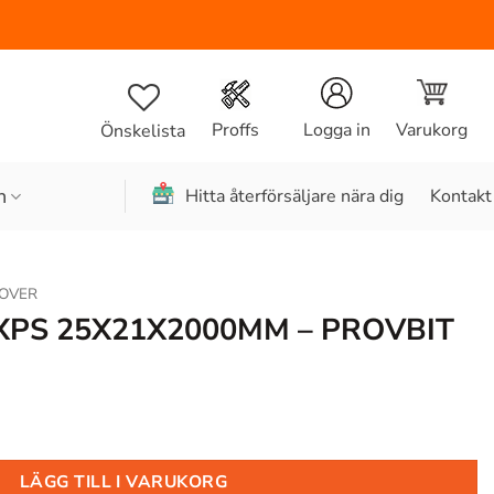
Varukorg
Proffs
Logga in
Önskelista
n
Hitta återförsäljare nära dig
Kontakt
OVER
 XPS 25X21X2000MM – PROVBIT
LÄGG TILL I VARUKORG