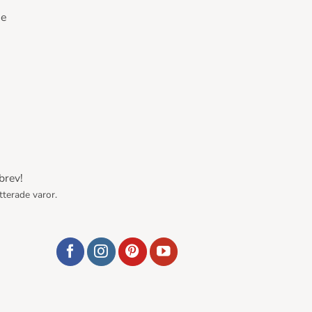
se
brev!
tterade varor.