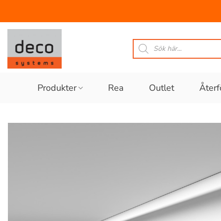
Skip
to
Produktsökning
content
Produkter
Rea
Outlet
Återf