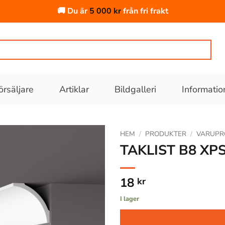
🚚 Du är
5 000
kr
från fri frakt
örsäljare
Artiklar
Bildgalleri
Informatio
HEM
/
PRODUKTER
/
VARUPR
TAKLIST B8 XP
Lägg till
i
18
kr
önskelistan
I lager