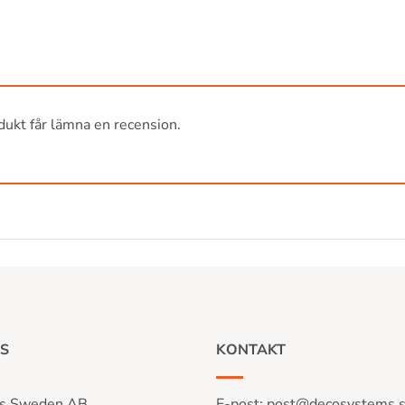
ukt får lämna en recension.
S
KONTAKT
s Sweden AB
E-post:
post@decosystems.