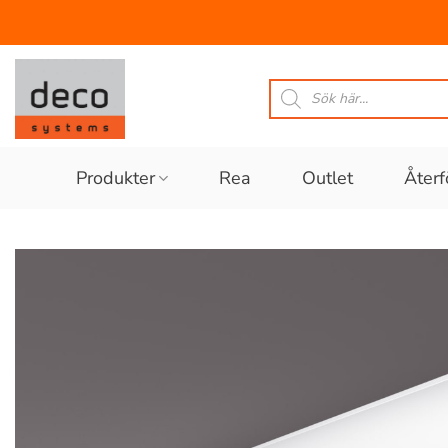
Skip
to
Produktsökning
content
Produkter
Rea
Outlet
Återf