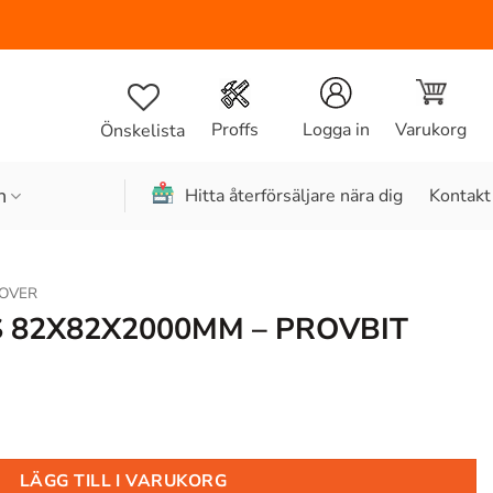
Varukorg
Proffs
Logga in
Önskelista
n
Hitta återförsäljare nära dig
Kontakt
OVER
S 82X82X2000MM – PROVBIT
LÄGG TILL I VARUKORG