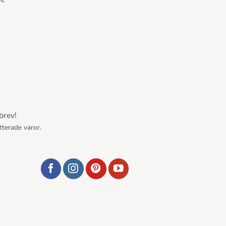
brev!
tterade varor.