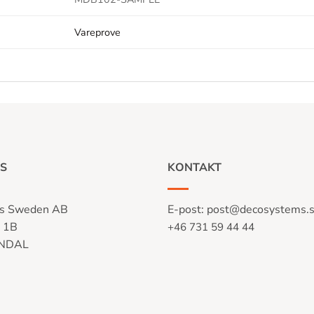
Vareprove
S
KONTAKT
s Sweden AB
E-post:
post@decosystems.
n 1B
+46 731 59 44 44
LNDAL