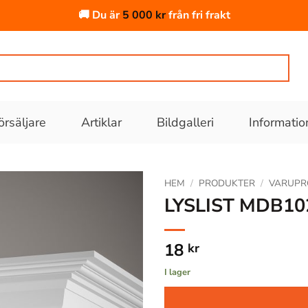
🚚 Du är
5 000
kr
från fri frakt
örsäljare
Artiklar
Bildgalleri
Informatio
HEM
/
PRODUKTER
/
VARUPR
LYSLIST MDB10
Lägg till
i
18
kr
önskelistan
I lager