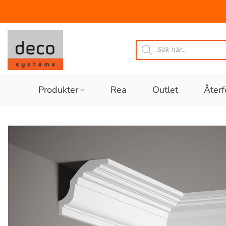
Skip
to
Produktsökning
content
Produkter
Rea
Outlet
Återf