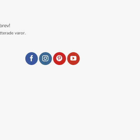
brev!
tterade varor.