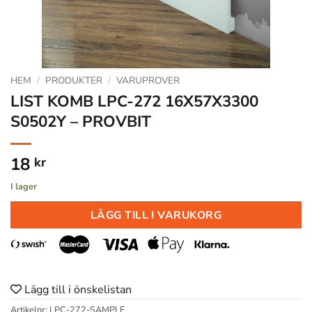
HEM
/
PRODUKTER
/
VARUPROVER
LIST KOMB LPC-272 16X57X3300
S0502Y – PROVBIT
18
kr
I lager
LÄGG TILL I VARUKORG
Lägg till i önskelistan
Artikelnr:
LPC-272-SAMPLE