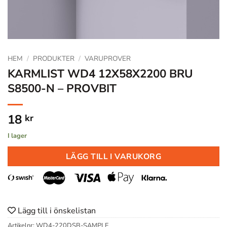
HEM
/
PRODUKTER
/
VARUPROVER
KARMLIST WD4 12X58X2200 BRU
S8500-N – PROVBIT
18
kr
I lager
LÄGG TILL I VARUKORG
Lägg till i önskelistan
Artikelnr:
WD4-220DSB-SAMPLE