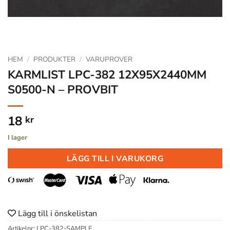
HEM
/
PRODUKTER
/
VARUPROVER
KARMLIST LPC-382 12X95X2440MM
S0500-N – PROVBIT
18
kr
I lager
LÄGG TILL I VARUKORG
Lägg till i önskelistan
Artikelnr:
LPC-382-SAMPLE