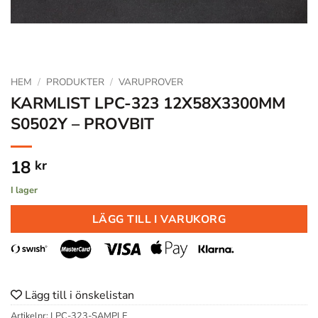
HEM
/
PRODUKTER
/
VARUPROVER
KARMLIST LPC-323 12X58X3300MM
S0502Y – PROVBIT
18
kr
I lager
LÄGG TILL I VARUKORG
Lägg till i önskelistan
Artikelnr:
LPC-323-SAMPLE