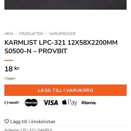
HEM
/
PRODUKTER
/
VARUPROVER
KARMLIST LPC-321 12X58X2200MM
S0500-N – PROVBIT
18
kr
I lager
LÄGG TILL I VARUKORG
Lägg till i önskelistan
Artikelnr:
LPC-321-SAMPLE