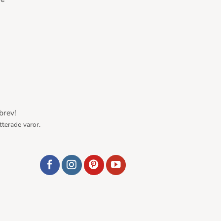
brev!
tterade varor.