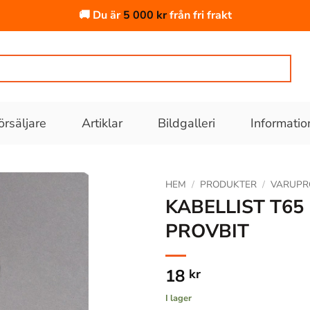
🚚 Du är
5 000
kr
från fri frakt
örsäljare
Artiklar
Bildgalleri
Informatio
HEM
/
PRODUKTER
/
VARUPR
KABELLIST T65
PROVBIT
Lägg till
i
önskelistan
18
kr
I lager