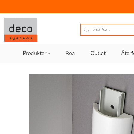
Skip
to
Produktsökning
content
Produkter
Rea
Outlet
Återf