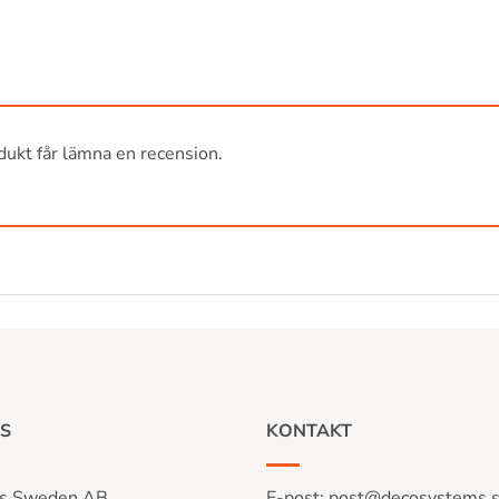
ukt får lämna en recension.
S
KONTAKT
s Sweden AB
E-post:
post@decosystems.