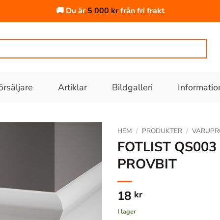
🚚 Du är
5 000
kr
från fri frakt
örsäljare
Artiklar
Bildgalleri
Informatio
HEM
/
PRODUKTER
/
VARUPR
FOTLIST QS003
PROVBIT
Lägg till
i
önskelistan
18
kr
I lager