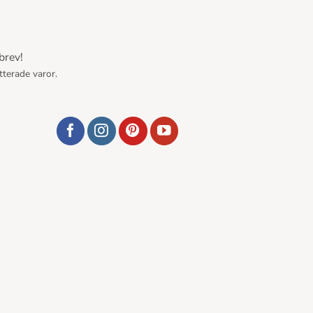
brev!
tterade varor.