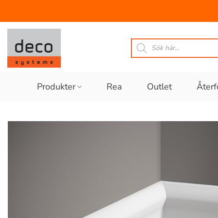
Skip
to
Produktsökning
content
Produkter
Rea
Outlet
Återf