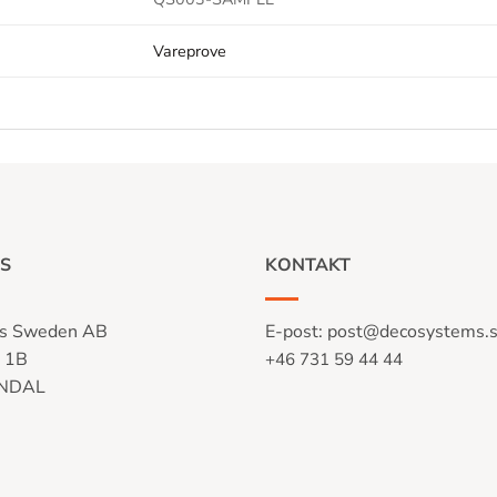
Vareprove
S
KONTAKT
s Sweden AB
E-post:
post@decosystems.
n 1B
+46 731 59 44 44
LNDAL