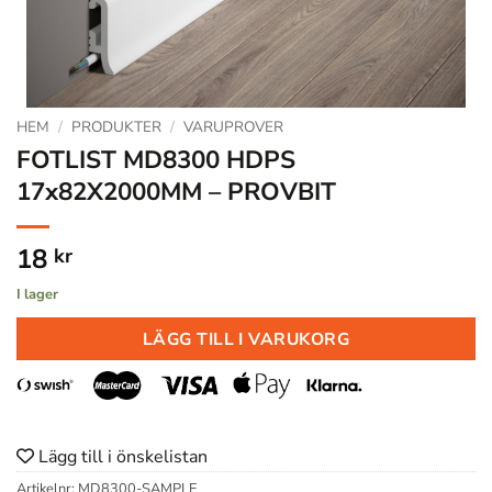
HEM
/
PRODUKTER
/
VARUPROVER
FOTLIST MD8300 HDPS
17x82X2000MM – PROVBIT
18
kr
I lager
LÄGG TILL I VARUKORG
Lägg till i önskelistan
Artikelnr:
MD8300-SAMPLE