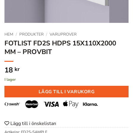
HEM
/
PRODUKTER
/
VARUPROVER
FOTLIST FD2S HDPS 15X110X2000
MM – PROVBIT
18
kr
I lager
LÄGG TILL I VARUKORG
Lägg till i önskelistan
Artikelnr:
FD2S-SAMPLE