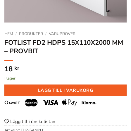
HEM
/
PRODUKTER
/
VARUPROVER
FOTLIST FD2 HDPS 15X110X2000 MM
– PROVBIT
18
kr
I lager
LÄGG TILL I VARUKORG
Lägg till i önskelistan
Artikelnr:
FD2-SAMPLE