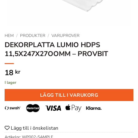
HEM
/
PRODUKTER
/
VARUPROVER
DEKORPLATTA LUMIO HDPS
11,5X247X27OOMM – PROVBIT
18
kr
I lager
LÄGG TILL I VARUKORG
Lägg till i önskelistan
Artikelnr:
WP002-SAMPLE