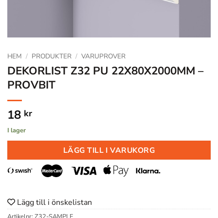
HEM
/
PRODUKTER
/
VARUPROVER
DEKORLIST Z32 PU 22X80X2000MM –
PROVBIT
18
kr
I lager
LÄGG TILL I VARUKORG
Lägg till i önskelistan
Artikelnr:
Z32-SAMPLE