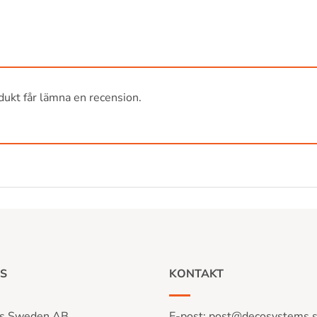
ukt får lämna en recension.
S
KONTAKT
s Sweden AB
E-post:
post@decosystems.