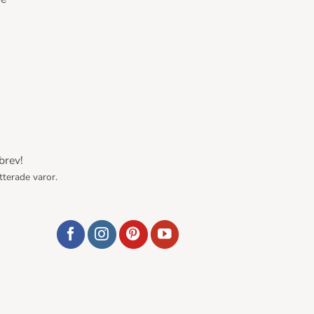
brev!
tterade varor.