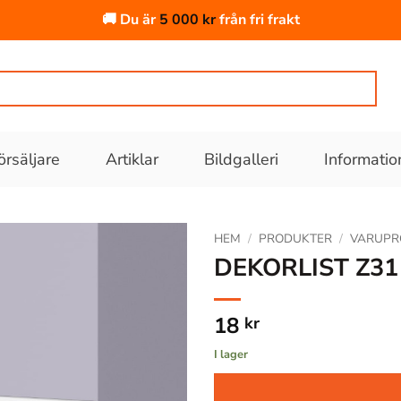
🚚 Du är
5 000
kr
från fri frakt
örsäljare
Artiklar
Bildgalleri
Informatio
HEM
/
PRODUKTER
/
VARUPR
DEKORLIST Z31
Lägg till
i
18
kr
önskelistan
I lager