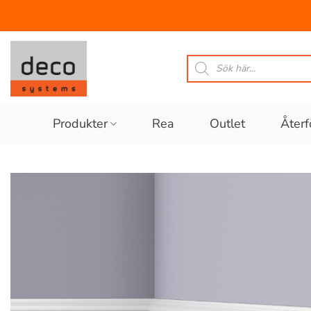
Skip
to
Produktsökning
content
Produkter
Rea
Outlet
Återf