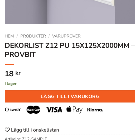
HEM
/
PRODUKTER
/
VARUPROVER
DEKORLIST Z12 PU 15X125X2000MM –
PROVBIT
18
kr
I lager
LÄGG TILL I VARUKORG
Lägg till i önskelistan
Artikelnr:
Z12-SAMPLE