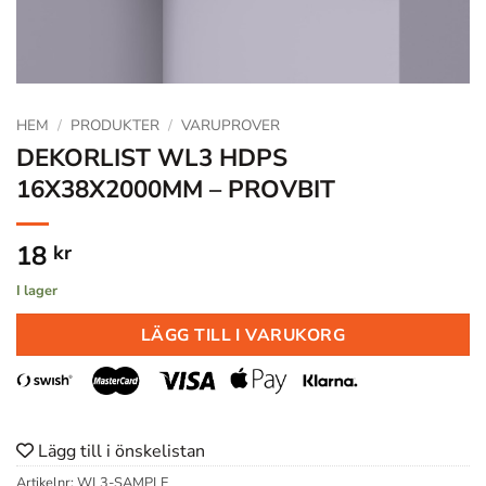
HEM
/
PRODUKTER
/
VARUPROVER
DEKORLIST WL3 HDPS
16X38X2000MM – PROVBIT
18
kr
I lager
LÄGG TILL I VARUKORG
Lägg till i önskelistan
Artikelnr:
WL3-SAMPLE