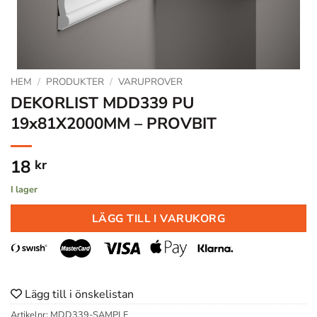
HEM
/
PRODUKTER
/
VARUPROVER
DEKORLIST MDD339 PU
19x81X2000MM – PROVBIT
18
kr
I lager
LÄGG TILL I VARUKORG
Lägg till i önskelistan
Artikelnr:
MDD339-SAMPLE