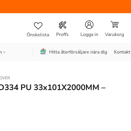
Varukorg
Proffs
Logga in
Önskelista
n
Hitta återförsäljare nära dig
Kontakt
OVER
D334 PU 33x101X2000MM –