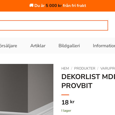
🚚 Du är
5 000
kr
från fri frakt
örsäljare
Artiklar
Bildgalleri
Informatio
HEM
/
PRODUKTER
/
VARUPR
DEKORLIST MD
PROVBIT
Lägg till
i
önskelistan
18
kr
I lager