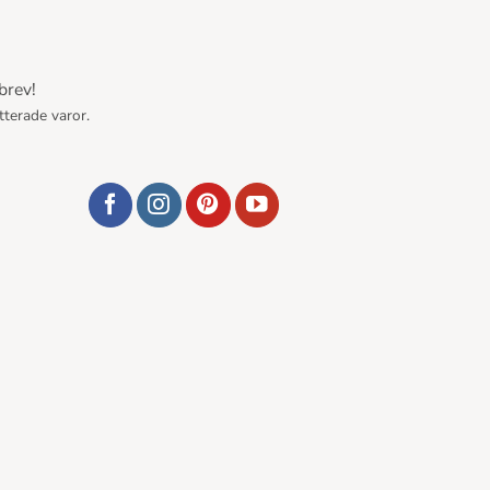
brev!
tterade varor.