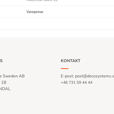
Vareprove
S
KONTAKT
s Sweden AB
E-post:
post@decosystems.
n 1B
+46 731 59 44 44
LNDAL