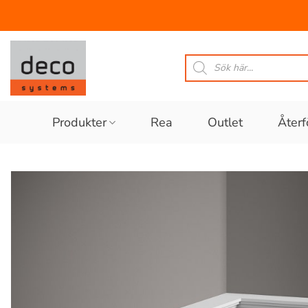
Skip
to
Produktsökning
content
Produkter
Rea
Outlet
Återf