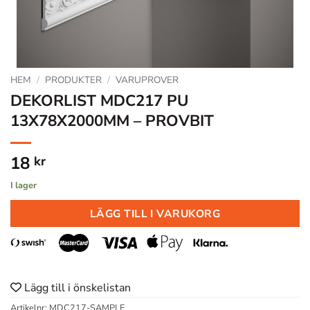
HEM
/
PRODUKTER
/
VARUPROVER
DEKORLIST MDC217 PU
13X78X2000MM – PROVBIT
18
kr
I lager
LÄGG TILL I VARUKORG
Lägg till i önskelistan
Artikelnr:
MDC217-SAMPLE