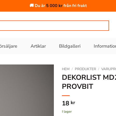
🚚 Du är
5 000
kr
från fri frakt
örsäljare
Artiklar
Bildgalleri
Informatio
HEM
/
PRODUKTER
/
VARUPR
DEKORLIST MD
PROVBIT
Lägg till
i
önskelistan
18
kr
I lager