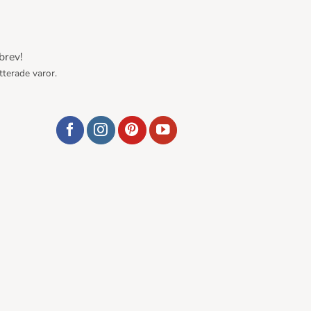
brev!
tterade varor.