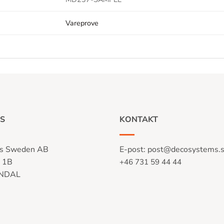
Vareprove
S
KONTAKT
s Sweden AB
E-post:
post@decosystems.
n 1B
+46 731 59 44 44
LNDAL