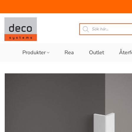
Skip
to
Produktsökning
content
Produkter
Rea
Outlet
Återf