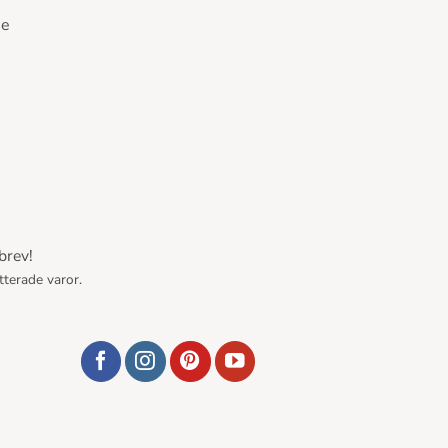
se
brev!
tterade varor.