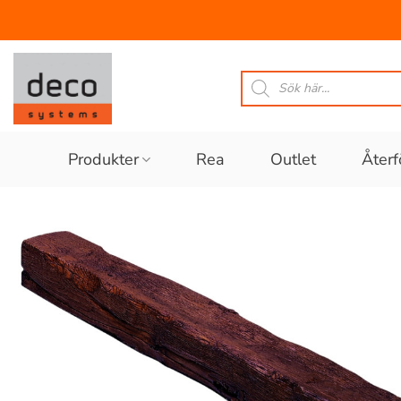
Skip
to
Produktsökning
content
Produkter
Rea
Outlet
Återf