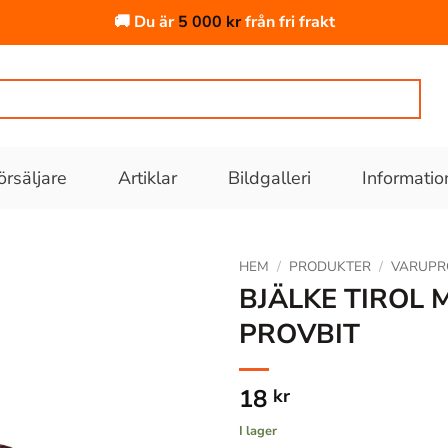
🚚 Du är
5 000
kr
från fri frakt
örsäljare
Artiklar
Bildgalleri
Informatio
HEM
/
PRODUKTER
/
VARUPR
BJÄLKE TIROL 
PROVBIT
Lägg till
i
önskelistan
18
kr
I lager