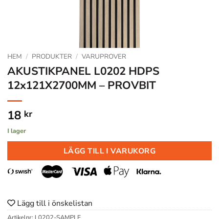
HEM
/
PRODUKTER
/
VARUPROVER
AKUSTIKPANEL L0202 HDPS
12x121X2700MM – PROVBIT
18
kr
I lager
LÄGG TILL I VARUKORG
Lägg till i önskelistan
Artikelnr:
L0202-SAMPLE