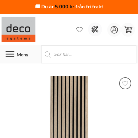
🚚 Du är
5 000
kr
från fri frakt
Skip
to
content
Produktsökning
Lägg till
i
önskelistan