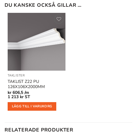
DU KANSKE OCKSÅ GILLAR …
Lägg till
i
önskelistan
TAKLISTER
TAKLIST Z22 PU
126X106X2000MM
kr
606,5 /m
1 213
kr
ST
LÄGG TILL I VARUKORG
RELATERADE PRODUKTER