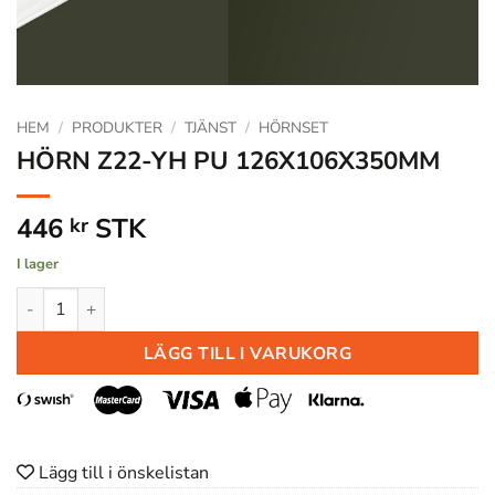
HEM
/
PRODUKTER
/
TJÄNST
/
HÖRNSET
HÖRN Z22-YH PU 126X106X350MM
446
STK
kr
I lager
HÖRN Z22-YH PU 126X106X350MM mängd
LÄGG TILL I VARUKORG
Lägg till i önskelistan