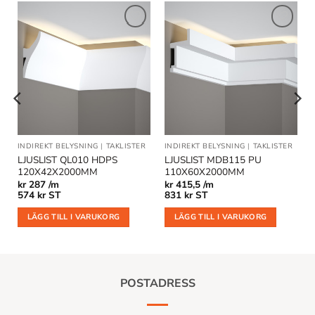
Lägg till
Lägg till
i
i
önskelistan
önskelistan
INDIREKT BELYSNING
|
TAKLISTER
INDIREKT BELYSNING
|
TAKLISTER
LJUSLIST QL010 HDPS
LJUSLIST MDB115 PU
120X42X2000MM
110X60X2000MM
kr
287 /m
kr
415,5 /m
574
kr
ST
831
kr
ST
LÄGG TILL I VARUKORG
LÄGG TILL I VARUKORG
POSTADRESS